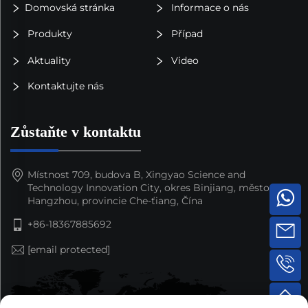
Domovská stránka
Informace o nás
Produkty
Případ
Aktuality
Video
Kontaktujte nás
Zůstaňte v kontaktu
Místnost 709, budova B, Xingyao Science and
Technology Innovation City, okres Binjiang, město
Hangzhou, provincie Che-ťiang, Čína
+86-18367885692
[email protected]