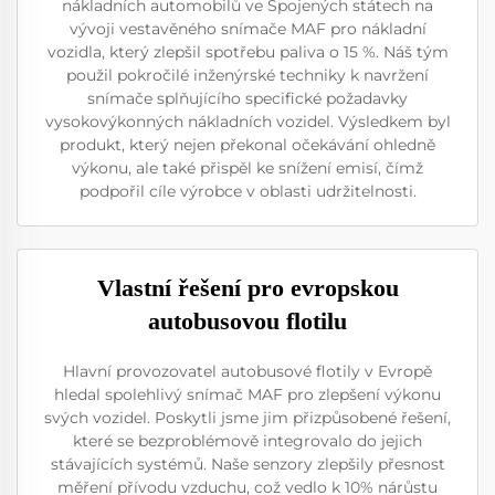
nákladních automobilů ve Spojených státech na
vývoji vestavěného snímače MAF pro nákladní
vozidla, který zlepšil spotřebu paliva o 15 %. Náš tým
použil pokročilé inženýrské techniky k navržení
snímače splňujícího specifické požadavky
vysokovýkonných nákladních vozidel. Výsledkem byl
produkt, který nejen překonal očekávání ohledně
výkonu, ale také přispěl ke snížení emisí, čímž
podpořil cíle výrobce v oblasti udržitelnosti.
Vlastní řešení pro evropskou
autobusovou flotilu
Hlavní provozovatel autobusové flotily v Evropě
hledal spolehlivý snímač MAF pro zlepšení výkonu
svých vozidel. Poskytli jsme jim přizpůsobené řešení,
které se bezproblémově integrovalo do jejich
stávajících systémů. Naše senzory zlepšily přesnost
měření přívodu vzduchu, což vedlo k 10% nárůstu