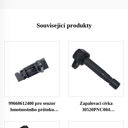
Související produkty
99660612400 pro senzor
Zapalovací cívka
hmotnostního průtoku
30520PNC004
vzduchu Porsche MAF
30520RWCA01 UF417
Meter 0280218009 MF080
DELPHI GN10370 DENSO