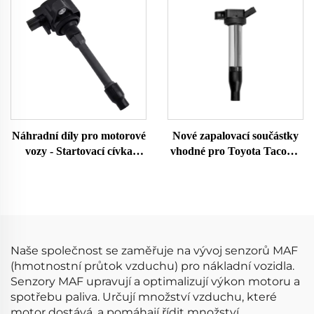
38714 7516222
6732318 HITACHI
213719708010 86222
IGC0186 pro Honda Auto
0891058 99660612400
Zundspule
Náhradní díly pro motorové
Nové zapalovací součástky
vozy - Startovací cívka
vhodné pro Toyota Tacoma
OEM CM11124A
UF796 9091902273
3052059B013 20729
90919A2008 Zapalovací
GN1088611B1 UF-781 UF
cívka 9004A19002 UF796
781 UF781 pro Honda
Startovací cívka Zapalovací
cívka
Naše společnost se zaměřuje na vývoj senzorů MAF
(hmotnostní průtok vzduchu) pro nákladní vozidla.
Senzory MAF upravují a optimalizují výkon motoru a
spotřebu paliva. Určují množství vzduchu, které
motor dostává, a pomáhají řídit množství