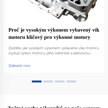
Proč je vysokým výkonem vybavený vík
motoru klíčový pro výkonné motory
Zjistěte, jak vysokým výkonem vybavené víky motoru
zvyšují výkon motoru, jeho odolnost a palivovou
účinnost za extrémních podmínek. Naučte se vědecké
principy pokročilých materiálů a optimalizace
Zobrazit více
proudění vzduchu. Podívejte se na reálná data a
proveďte upgrade s důvěrou.