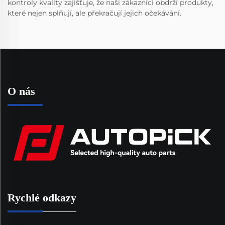
kontroly kvality zajišťuje, že naši zákazníci obdrží produkty,
které nejen splňují, ale překračují jejich očekávání.
O nás
Rychlé odkazy