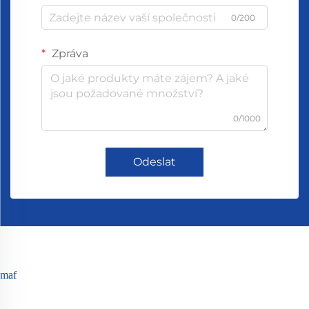
0/200
Zpráva
0/1000
Odeslat
maf