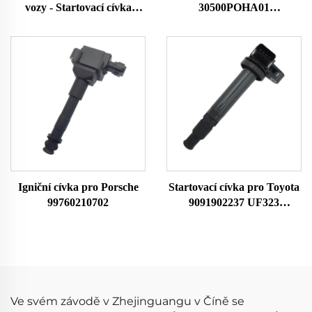
vozy - Startovací cívka
30500POHA01
OEM CM11124A
30500PCA003
3052059B013 20729
30500POAA01
GN1088611B1 UF-781 UF
30500PAAA01 Zapalovací
781 UF781 pro Honda
cívky pro Honda Accord
Startovací cívka Zapalovací
Bobina De Encendido Del
cívka
Coche
Igniční cívka pro Porsche
Startovací cívka pro Toyota
99760210702
9091902237 UF323
F005X11799
Ve svém závodě v Zhejinguangu v Číně se