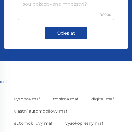
0/1000
Odeslat
maf
výrobce maf
továrna maf
digital maf
vlastní automobilový maf
automobilový maf
vysokopřesný maf