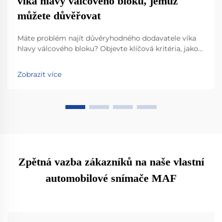
víka hlavy válcového bloku, jemuž
můžete důvěřovat
Máte problém najít důvěryhodného dodavatele víka
hlavy válcového bloku? Objevte klíčová kritéria, jako
je odolnost materiálu, shoda s normou IATF 16949 a
inovace v lehkých konstrukcích. Zjistěte, jak nejlepší
Zobrazit více
výrobci zajišťují výkon, kompatibilitu a připravenost
na budoucnost. Stáhněte si nyní svůj kontrolní
seznam pro výběr.
Zpětná vazba zákazníků na naše vlastní
automobilové snímače MAF