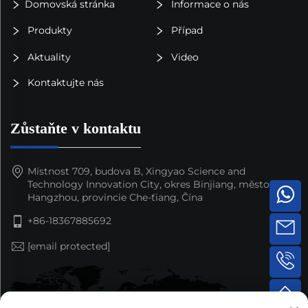
Domovská stránka
Informace o nás
Produkty
Případ
Aktuality
Video
Kontaktujte nás
Zůstaňte v kontaktu
Místnost 709, budova B, Xingyao Science and
Technology Innovation City, okres Binjiang, město
Hangzhou, provincie Che-ťiang, Čína
+86-18367885692
[email protected]