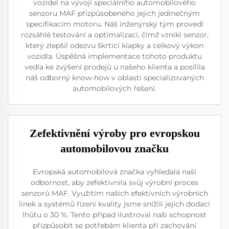
vozidel na vývoji speciálního automobilového
senzoru MAF přizpůsobeného jejich jedinečným
specifikacím motoru. Náš inženýrský tým provedl
rozsáhlé testování a optimalizaci, čímž vznikl senzor,
který zlepšil odezvu škrticí klapky a celkový výkon
vozidla. Úspěšná implementace tohoto produktu
vedla ke zvýšení prodejů u našeho klienta a posílila
náš odborný know-how v oblasti specializovaných
automobilových řešení.
Zefektivnění výroby pro evropskou
automobilovou značku
Evropská automobilová značka vyhledala naši
odbornost, aby zefektivnila svůj výrobní proces
senzorů MAF. Využitím našich efektivních výrobních
linek a systémů řízení kvality jsme snížili jejich dodací
lhůtu o 30 %. Tento případ ilustroval naši schopnost
přizpůsobit se potřebám klienta při zachování