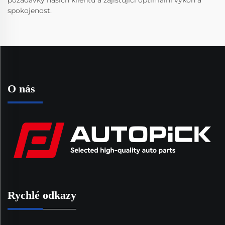
požadavky našich klientů a zajišťující optimální výkon a
spokojenost.
O nás
Rychlé odkazy