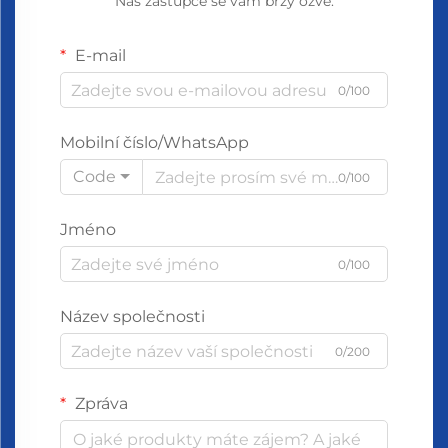
Náš zástupce se vám brzy ozve.
E-mail
0/100
Mobilní číslo/WhatsApp
Code
0/100
Jméno
0/100
Název společnosti
0/200
Zpráva