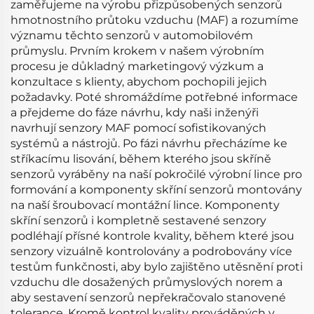
zaměřujeme na výrobu přizpůsobených senzorů
hmotnostního průtoku vzduchu (MAF) a rozumíme
významu těchto senzorů v automobilovém
průmyslu. Prvním krokem v našem výrobním
procesu je důkladný marketingový výzkum a
konzultace s klienty, abychom pochopili jejich
požadavky. Poté shromáždíme potřebné informace
a přejdeme do fáze návrhu, kdy naši inženýři
navrhují senzory MAF pomocí sofistikovaných
systémů a nástrojů. Po fázi návrhu přecházíme ke
stříkacímu lisování, během kterého jsou skříně
senzorů vyráběny na naší pokročilé výrobní lince pro
formování a komponenty skříní senzorů montovány
na naší šroubovací montážní lince. Komponenty
skříní senzorů i kompletně sestavené senzory
podléhají přísné kontrole kvality, během které jsou
senzory vizuálně kontrolovány a podrobovány více
testům funkčnosti, aby bylo zajištěno utěsnění proti
vzduchu dle dosažených průmyslových norem a
aby sestavení senzorů nepřekračovalo stanovené
tolerance. Kromě kontrol kvality prováděných v