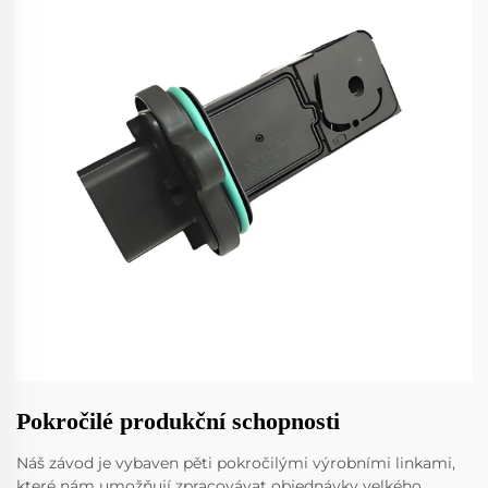
Pokročilé produkční schopnosti
Náš závod je vybaven pěti pokročilými výrobními linkami,
které nám umožňují zpracovávat objednávky velkého