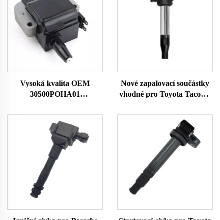
Vysoká kvalita OEM
Nové zapalovací součástky
30500POHA01
vhodné pro Toyota Tacoma
30500PCA003
UF796 9091902273
30500POAA01
90919A2008 Zapalovací
30500PAAA01 Zapalovací
cívka 9004A19002 UF796
cívky pro Honda Accord
Bobina De Encendido Del
Coche