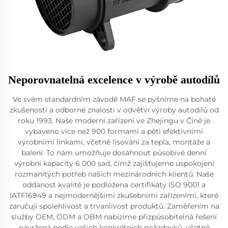
Neporovnatelná excelence v výrobě autodílů
Ve svém standardním závodě MAF se pyšníme na bohaté
zkušenosti a odborné znalosti v odvětví výroby autodílů od
roku 1993. Naše moderní zařízení ve Zhejingu v Číně je
vybaveno více než 900 formami a pěti efektivními
výrobními linkami, včetně lisování za tepla, montáže a
balení. To nám umožňuje dosáhnout působivé denní
výrobní kapacity 6 000 sad, čímž zajišťujeme uspokojení
rozmanitých potřeb našich mezinárodních klientů. Naše
oddanost kvalitě je podložena certifikáty ISO 9001 a
IATF16949 a nejmodernějšími zkušebními zařízeními, které
zaručují spolehlivost a trvanlivost produktů. Zaměřením na
služby OEM, ODM a OBM nabízíme přizpůsobitelná řešení
navržená podle vašich konkrétních požadavků, včetně