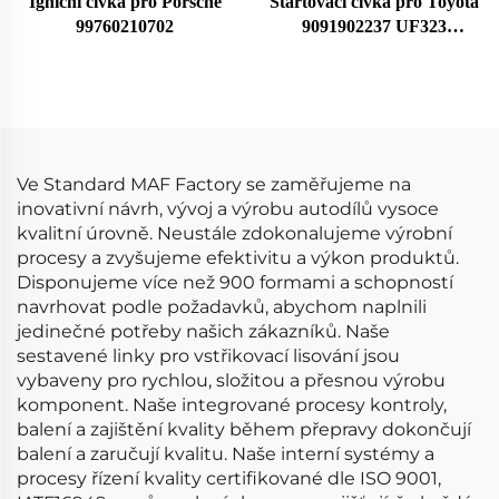
Igniční cívka pro Porsche
Startovací cívka pro Toyota
99760210702
9091902237 UF323
F005X11799
Ve Standard MAF Factory se zaměřujeme na
inovativní návrh, vývoj a výrobu autodílů vysoce
kvalitní úrovně. Neustále zdokonalujeme výrobní
procesy a zvyšujeme efektivitu a výkon produktů.
Disponujeme více než 900 formami a schopností
navrhovat podle požadavků, abychom naplnili
jedinečné potřeby našich zákazníků. Naše
sestavené linky pro vstřikovací lisování jsou
vybaveny pro rychlou, složitou a přesnou výrobu
komponent. Naše integrované procesy kontroly,
balení a zajištění kvality během přepravy dokončují
balení a zaručují kvalitu. Naše interní systémy a
procesy řízení kvality certifikované dle ISO 9001,