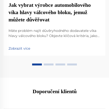
Jak vybrat výrobce automobilového
víka hlavy válcového bloku, jemuž
můžete důvěřovat
Máte problém najít důvěryhodného dodavatele víka
hlavy válcového bloku? Objevte klíčová kritéria, jako
je odolnost materiálu, shoda s normou IATF 16949 a
inovace v lehkých konstrukcích. Zjistěte, jak nejlepší
Zobrazit více
výrobci zajišťují výkon, kompatibilitu a připravenost
na budoucnost. Stáhněte si nyní svůj kontrolní
seznam pro výběr.
Doporučení klientů