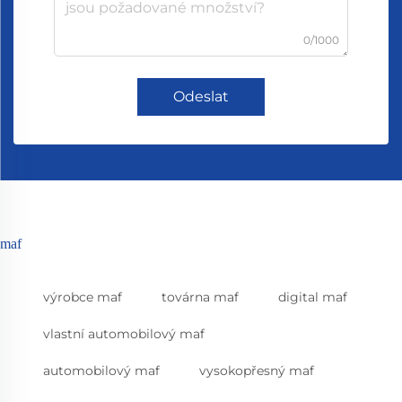
0/1000
Odeslat
maf
výrobce maf
továrna maf
digital maf
vlastní automobilový maf
automobilový maf
vysokopřesný maf