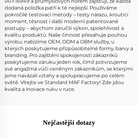
IATF16949 a průmyslových norem zajišťují, že každá
dodaná položka patří k té nejlepší. Používáme
pokročilé testovací metody – testy nárazu, krouticí
moment, těsnost i další moderní patentované
postupy – abychom zaručili výkon, spolehlivost a
kvalitu produktů. Naše činnost přesahuje pouhou
výrobu; nabízíme OEM, ODM a OBM služby, u
kterých poskytujeme přizpůsobitelné formy, barvy a
branding. Pro zajištění spokojenosti zákazníků
poskytujeme záruku jeden rok, čímž potvrzujeme
své angažmá vůči ceněným zákazníkům, se kterými
jsme navázali vztahy a spolupracujeme po celém
světě. Vítejte ve Standard MAF Factory! Zde jdou
kvalita a inovace ruku v ruce.
Nejčastější dotazy