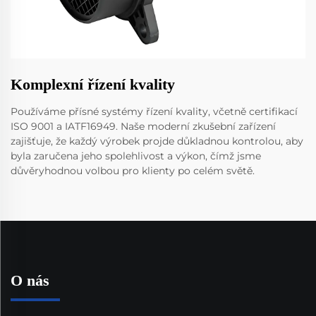
Komplexní řízení kvality
Používáme přísné systémy řízení kvality, včetně certifikací
ISO 9001 a IATF16949. Naše moderní zkušební zařízení
zajišťuje, že každý výrobek projde důkladnou kontrolou, aby
byla zaručena jeho spolehlivost a výkon, čímž jsme
důvěryhodnou volbou pro klienty po celém světě.
O nás