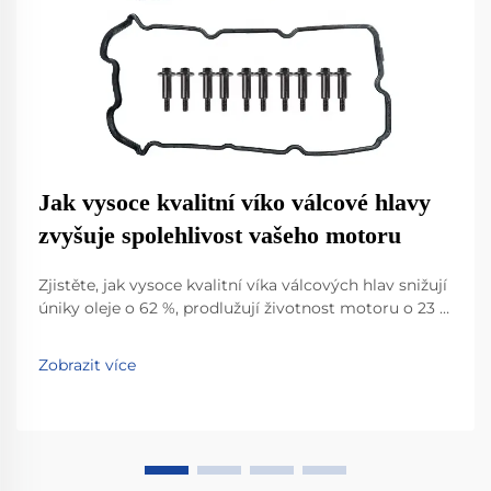
Jak vysoce kvalitní víko válcové hlavy
zvyšuje spolehlivost vašeho motoru
Zjistěte, jak vysoce kvalitní víka válcových hlav snižují
úniky oleje o 62 %, prodlužují životnost motoru o 23 %
a snižují výpadky. Potvrzeno studiemi flotil a
tepelným testováním. Dozvědět se více.
Zobrazit více