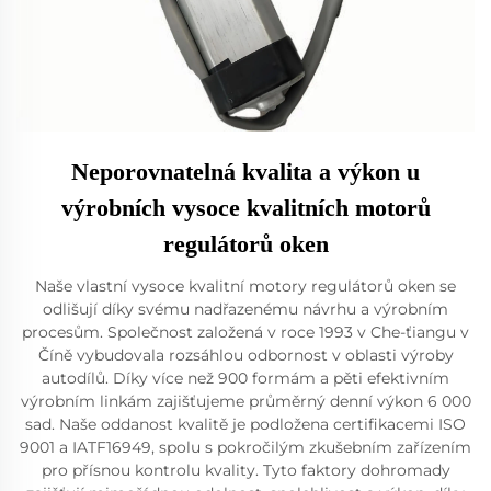
Neporovnatelná kvalita a výkon u
výrobních vysoce kvalitních motorů
regulátorů oken
Naše vlastní vysoce kvalitní motory regulátorů oken se
odlišují díky svému nadřazenému návrhu a výrobním
procesům. Společnost založená v roce 1993 v Che-ťiangu v
Číně vybudovala rozsáhlou odbornost v oblasti výroby
autodílů. Díky více než 900 formám a pěti efektivním
výrobním linkám zajišťujeme průměrný denní výkon 6 000
sad. Naše oddanost kvalitě je podložena certifikacemi ISO
9001 a IATF16949, spolu s pokročilým zkušebním zařízením
pro přísnou kontrolu kvality. Tyto faktory dohromady