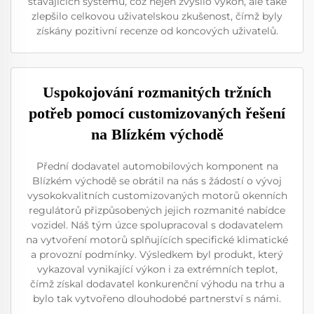
stávajících systémů, což nejen zvýšilo výkon, ale také
zlepšilo celkovou uživatelskou zkušenost, čímž byly
získány pozitivní recenze od koncových uživatelů.
Uspokojování rozmanitých tržních
potřeb pomocí customizovaných řešení
na Blízkém východě
Přední dodavatel automobilových komponent na
Blízkém východě se obrátil na nás s žádostí o vývoj
vysokokvalitních customizovaných motorů okenních
regulátorů přizpůsobených jejich rozmanité nabídce
vozidel. Náš tým úzce spolupracoval s dodavatelem
na vytvoření motorů splňujících specifické klimatické
a provozní podmínky. Výsledkem byl produkt, který
vykazoval vynikající výkon i za extrémních teplot,
čímž získal dodavatel konkurenční výhodu na trhu a
bylo tak vytvořeno dlouhodobé partnerství s námi.