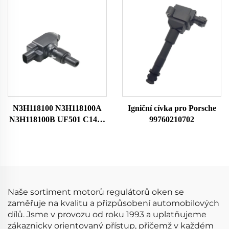
224488H311 224488H314
pro Mazda Bobina De
0986JG1213 UF350
Encendido Del Coche
N3H118100 N3H118100A
Igniční cívka pro Porsche
N3H118100B UF501 C1459
99760210702
HITACHIIGC0089 Auto
Motorová zapalovací cívka
pro Mazda Bobina De
Encendido Del Coche
Naše sortiment motorů regulátorů oken se
zaměřuje na kvalitu a přizpůsobení automobilových
dílů. Jsme v provozu od roku 1993 a uplatňujeme
zákaznicky orientovaný přístup, přičemž v každém