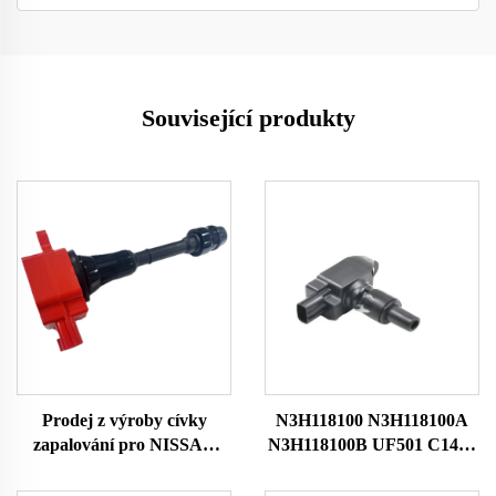
Související produkty
Prodej z výroby cívky
N3H118100 N3H118100A
zapalování pro NISSAN
N3H118100B UF501 C1459
OEM 224488H315
HITACHIIGC0089 Auto
224488H300 224488H310
Motorová zapalovací cívka