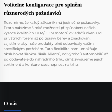
Volitelné konfigurace pro splnění
různorodých požadavků
Rozumíme, že každý zákazník má jedinečné požadavky.
Proto nabízíme široké možnosti přizpůsobení našich
vysoce kvalitních OEM/ODM motorů ovladačů oken. Od
privátních forem až po úpravy barev a značkování,
zajistíme, aby naše produkty plně odpovídaly vašim
specifickým potřebám. Tato flexibilita nám umožňuje
obsluhovat širokou škálu klientů, od výrobců automobilů až
po dodavatele do náhradního trhu, čímž zvyšujeme jejich
sortiment a konkurenceschopnost na trhu.
O nás