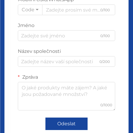
Code
0/100
Jméno
0/100
Název společnosti
0/200
Zpráva
0/1000
Odeslat