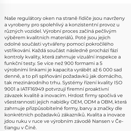
H006T94172ZC
H6T40171ZC H6T40271ZC
Naše regulátory oken na straně řidiče jsou navrženy
a vyrobeny pro spolehlivý a konzistentní provoz u
různých vozidel. Výrobní proces začíná pečlivým
výběrem kvalitních materiálů. Poté jsou jejich
odolné součásti vytvářeny pomocí pokročilého
vstřikování. Každá součást následně prochází fází
kontroly kvality, která zahrnuje vizuální inspekce a
funkční testy. Se více než 900 formami a 5
výrobními linkami je kapacita vyrábět až 6 000 sad
denně, a to při splňování požadavků jak domácího,
tak mezinárodního trhu. Systémy řízení kvality ISO
9001 a IATF16949 potvrzují firemní proaktivní
závazek kvalitě a inovacím. Hrdost firmy spočívá ve
všestrannosti jejich nabídky OEM, ODM a OBM, která
zahrnuje přizpůsobitelné formy, barvy a značky dle
konkrétních požadavků zákazníků. Kvalita a inovace
jdou ruku v ruce ve výrobním závodě Nansen v Če-
ťiangu v Číně.