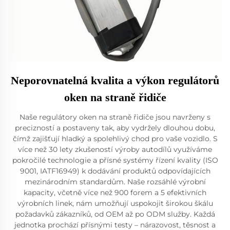
Neporovnatelná kvalita a výkon regulátorů
oken na straně řidiče
Naše regulátory oken na straně řidiče jsou navrženy s
precizností a postaveny tak, aby vydržely dlouhou dobu,
čímž zajišťují hladký a spolehlivý chod pro vaše vozidlo. S
více než 30 lety zkušeností výroby autodílů využíváme
pokročilé technologie a přísné systémy řízení kvality (ISO
9001, IATF16949) k dodávání produktů odpovídajících
mezinárodním standardům. Naše rozsáhlé výrobní
kapacity, včetně více než 900 forem a 5 efektivních
výrobních linek, nám umožňují uspokojit širokou škálu
požadavků zákazníků, od OEM až po ODM služby. Každá
jednotka prochází přísnými testy – nárazovost, těsnost a