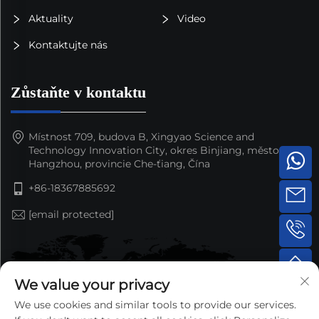
Aktuality
Video
Kontaktujte nás
Zůstaňte v kontaktu
Místnost 709, budova B, Xingyao Science and
Technology Innovation City, okres Binjiang, město
Hangzhou, provincie Che-ťiang, Čína
+86-18367885692
[email protected]
We value your privacy
We use cookies and similar tools to provide our services.