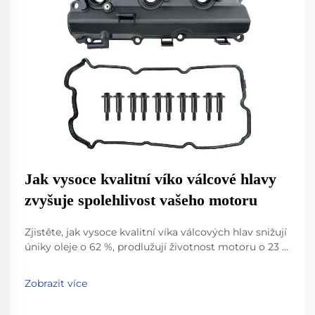
Jak vysoce kvalitní víko válcové hlavy
zvyšuje spolehlivost vašeho motoru
Zjistěte, jak vysoce kvalitní víka válcových hlav snižují
úniky oleje o 62 %, prodlužují životnost motoru o 23 %
a snižují výpadky. Potvrzeno studiemi flotil a
tepelným testováním. Dozvědět se více.
Zobrazit více