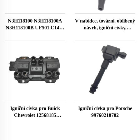
N3H118100 N3H118100A
V nabídce, tovární, oblíbený
N3H118100B UF501 C1459
návrh, igniční cívky,
HITACHIIGC0089 Auto
originální číslo 90919 C2007
Motorová zapalovací cívka
90919C2007 90919-C2007
pro Mazda Bobina De
pro TOYOTA, igniční cívla,
Encendido Del Coche
autodůlu
Igniční cívka pro Buick
Igniční cívka pro Porsche
Chevrolet 12568185
99760210702
12579177 12587153
12595088 5114AA145
H006T94171ZC