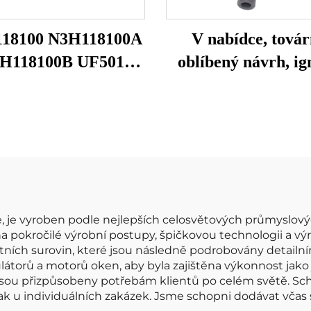
18100 N3H118100A
V nabídce, továr
H118100B UF501
oblíbený návrh, ig
9 HITACHIIGC0089
cívky, originální č
Auto Motorová
90919 C2007 90919
alovací cívka pro
90919-C2007 p
azda Bobina De
TOYOTA, igniční c
endido Del Coche
autodůlu
e, je vyroben podle nejlepších celosvětových průmyslo
a pokročilé výrobní postupy, špičkovou technologii a v
tních surovin, které jsou následně podrobovány detailní
átorů a motorů oken, aby byla zajištěna výkonnost jako 
 jsou přizpůsobeny potřebám klientů po celém světě. Sc
tak u individuálních zakázek. Jsme schopni dodávat včas 