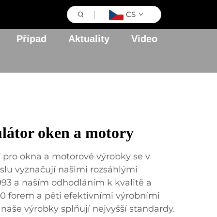
CS
Případ
Aktuality
Video
ulátor oken a motory
í pro okna a motorové výrobky se v
u vyznačují našimi rozsáhlými
93 a naším odhodláním k kvalitě a
00 forem a pěti efektivními výrobními
 naše výrobky splňují nejvyšší standardy.