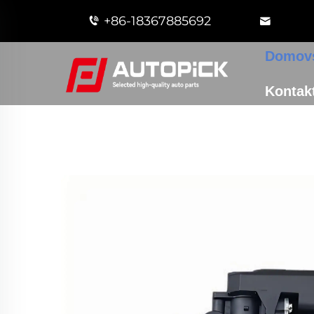
+86-18367885692
Domovs
Kontakt