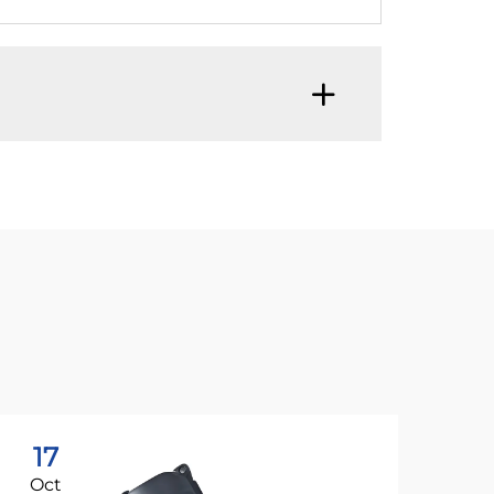
17
2
Oct
Oc