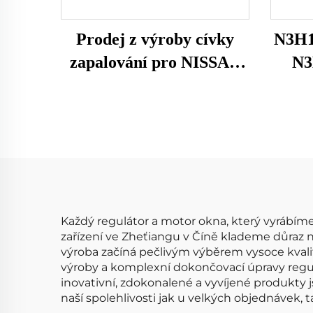
Prodej z výroby cívky
N3H1
zapalování pro NISSAN
N3
OEM 224488H315
C145
224488H300 224488H310
224488H311 224488H314
zap
0986JG1213 UF350
M
Enc
Každý regulátor a motor okna, který vyrábím
zařízení ve Zheťiangu v Číně klademe důraz n
výroba začíná pečlivým výběrem vysoce kvali
výroby a komplexní dokončovací úpravy regul
inovativní, zdokonalené a vyvíjené produkty
naší spolehlivosti jak u velkých objednávek, 