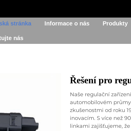
ká stránka
Informace o nás
Produkty
ujte nás
Řešení pro reg
Naše regulační zařízen
automobilovém průmysl
zkušenostmi od roku 19
inovacím. S více než 9
linkami zajišťujeme, že