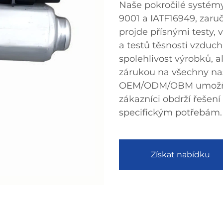
Naše pokročilé systémy 
9001 a IATF16949, zaruč
projde přísnými testy, 
a testů těsnosti vzduch
spolehlivost výrobků, a
zárukou na všechny na
OEM/ODM/OBM umožňují 
zákazníci obdrží řešení 
specifickým potřebám.
Získat nabídku