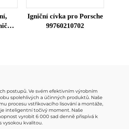
ní,
Igniční cívka pro Porsche
niční
99760210702
íslo
C2007
ro
ívla,
vých postupů. Ve svém efektivním výrobním
ýrobu spolehlivých a účinných produktů. Naše
mu procesu vstřikovacího lisování a montáže,
je inteligentní točivý moment. Naše
hopnost vyrobit 6 000 sad denně přispívá k
s vysokou kvalitou.