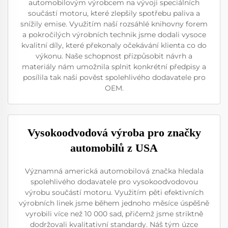
automobilovým výrobcem na vývoji speciálních
součástí motoru, které zlepšily spotřebu paliva a
snížily emise. Využitím naší rozsáhlé knihovny forem
a pokročilých výrobních technik jsme dodali vysoce
kvalitní díly, které překonaly očekávání klienta co do
výkonu. Naše schopnost přizpůsobit návrh a
materiály nám umožnila splnit konkrétní předpisy a
posílila tak naši pověst spolehlivého dodavatele pro
OEM.
Vysokoodvodová výroba pro značky
automobilů z USA
Významná americká automobilová značka hledala
spolehlivého dodavatele pro vysokoodvodovou
výrobu součástí motoru. Využitím pěti efektivních
výrobních linek jsme během jednoho měsíce úspěšně
vyrobili více než 10 000 sad, přičemž jsme striktně
dodržovali kvalitativní standardy. Náš tým úzce