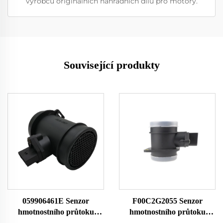
výrobců originálních náhradních dílů pro motory.
Související produkty
059906461E Senzor
F00C2G2055 Senzor
hmotnostního průtoku
hmotnostního průtoku
vzduchu 059906461EX
vzduchu pro Audi Ford