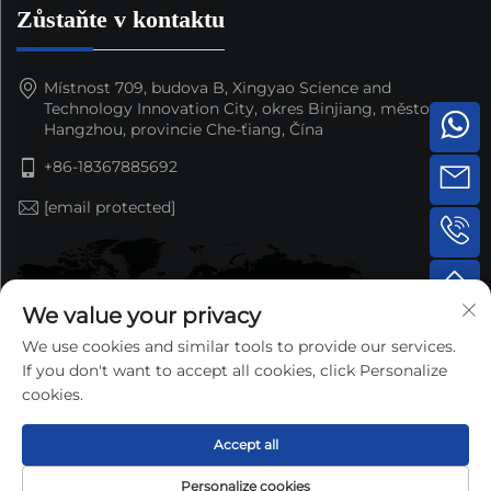
Zůstaňte v kontaktu
Místnost 709, budova B, Xingyao Science and
Technology Innovation City, okres Binjiang, město
Hangzhou, provincie Che-ťiang, Čína
+86-18367885692
[email protected]
We value your privacy
We use cookies and similar tools to provide our services.
If you don't want to accept all cookies, click Personalize
cookies.
Accept all
Copyright © 2025 by Hangzhou Nansen Auto Parts Co.,Ltd.
Personalize cookies