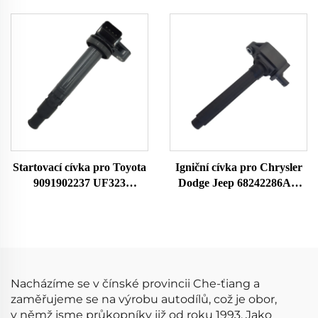
059906461A Pro Audi
Seat Kodak Volkswagen
0281002429 Senzor MAF
MAF Sensor Airflow Meter
Průtokoměr vzduchu
1051396 1209109 1344951
1384275
Startovací cívka pro Toyota
Igniční cívka pro Chrysler
9091902237 UF323
Dodge Jeep 68242286AA
F005X11799
UF754 UF751 68080580AB
68242286AB K68242286AB
Nacházíme se v čínské provincii Che-ťiang a
zaměřujeme se na výrobu autodílů, což je obor,
v němž jsme průkopníky již od roku 1993. Jako