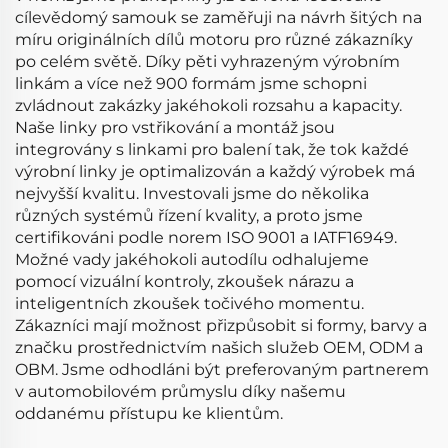
cílevědomý samouk se zaměřuji na návrh šitých na
míru originálních dílů motoru pro různé zákazníky
po celém světě. Díky pěti vyhrazeným výrobním
linkám a více než 900 formám jsme schopni
zvládnout zakázky jakéhokoli rozsahu a kapacity.
Naše linky pro vstřikování a montáž jsou
integrovány s linkami pro balení tak, že tok každé
výrobní linky je optimalizován a každý výrobek má
nejvyšší kvalitu. Investovali jsme do několika
různých systémů řízení kvality, a proto jsme
certifikováni podle norem ISO 9001 a IATF16949.
Možné vady jakéhokoli autodílu odhalujeme
pomocí vizuální kontroly, zkoušek nárazu a
inteligentních zkoušek točivého momentu.
Zákazníci mají možnost přizpůsobit si formy, barvy a
značku prostřednictvím našich služeb OEM, ODM a
OBM. Jsme odhodláni být preferovaným partnerem
v automobilovém průmyslu díky našemu
oddanému přístupu ke klientům.