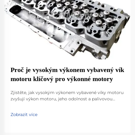
Proč je vysokým výkonem vybavený vík
motoru klíčový pro výkonné motory
Zjistěte, jak vysokým výkonem vybavené víky motoru
zvyšují výkon motoru, jeho odolnost a palivovou
účinnost za extrémních podmínek. Naučte se vědecké
principy pokročilých materiálů a optimalizace
Zobrazit více
proudění vzduchu. Podívejte se na reálná data a
proveďte upgrade s důvěrou.