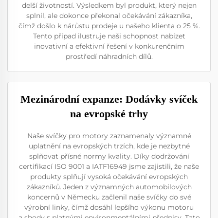
delší životností. Výsledkem byl produkt, který nejen
splnil, ale dokonce překonal očekávání zákazníka,
čímž došlo k nárůstu prodeje u našeho klienta o 25 %.
Tento případ ilustruje naši schopnost nabízet
inovativní a efektivní řešení v konkurenčním
prostředí náhradních dílů.
Mezinárodní expanze: Dodávky svíček
na evropské trhy
Naše svíčky pro motory zaznamenaly významné
uplatnění na evropských trzích, kde je nezbytné
splňovat přísné normy kvality. Díky dodržování
certifikací ISO 9001 a IATF16949 jsme zajistili, že naše
produkty splňují vysoká očekávání evropských
zákazníků. Jeden z významných automobilových
koncernů v Německu začlenil naše svíčky do své
výrobní linky, čímž dosáhl lepšího výkonu motoru
a shody s platnými environmentálními předpisy. Tato