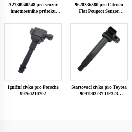
A2730940548 pro senzor
9628336380 pro Citroen
hmotnostního průtoku
Fiat Peugeot Senzor
vzduchu Mercedes-Benz
hmotnostního průtoku
MAF Meter LM1150
vzduchu MAF Meter 22682
0280218173 0280218190
MF005 38618
30114 558131 101355 29516
8ET009142141 70640005
38788 7516213 42862
7516086 42303 86086
Igniční cívka pro Porsche
Startovací cívka pro Toyota
99760210702
9091902237 UF323
F005X11799