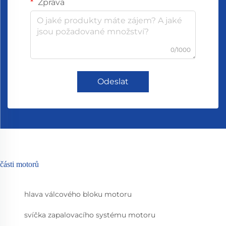
Zpráva
0/1000
Odeslat
části motorů
hlava válcového bloku motoru
svíčka zapalovacího systému motoru