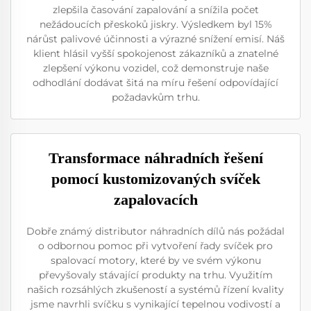
zlepšila časování zapalování a snížila počet
nežádoucích přeskoků jiskry. Výsledkem byl 15%
nárůst palivové účinnosti a výrazné snížení emisí. Náš
klient hlásil vyšší spokojenost zákazníků a znatelné
zlepšení výkonu vozidel, což demonstruje naše
odhodlání dodávat šitá na míru řešení odpovídající
požadavkům trhu.
Transformace náhradních řešení
pomocí kustomizovaných svíček
zapalovacích
Dobře známý distributor náhradních dílů nás požádal
o odbornou pomoc při vytvoření řady svíček pro
spalovací motory, které by ve svém výkonu
převyšovaly stávající produkty na trhu. Využitím
našich rozsáhlých zkušeností a systémů řízení kvality
jsme navrhli svíčku s vynikající tepelnou vodivostí a