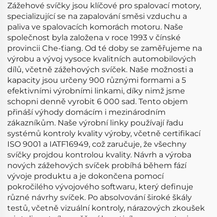
Zážehové svíčky jsou klíčové pro spalovací motory,
specializující se na zapalování směsi vzduchu a
paliva ve spalovacích komorách motoru. Naše
společnost byla založena v roce 1993 v čínské
provincii Che-ťiang. Od té doby se zaměřujeme na
výrobu a vývoj vysoce kvalitních automobilových
dílů, včetně zážehových svíček. Naše možnosti a
kapacity jsou určeny 900 různými formami a 5
efektivními výrobními linkami, díky nimž jsme
schopni denně vyrobit 6 000 sad. Tento objem
přináší výhody domácím i mezinárodním
zákazníkům. Naše výrobní linky používají řadu
systémů kontroly kvality výroby, včetně certifikací
ISO 9001 a IATF16949, což zaručuje, že všechny
svíčky projdou kontrolou kvality. Návrh a výroba
nových zážehových svíček probíhá během fází
vývoje produktu a je dokončena pomocí
pokročilého vývojového softwaru, který definuje
různé návrhy svíček. Po absolvování široké škály
testů, včetně vizuální kontroly, nárazových zkoušek