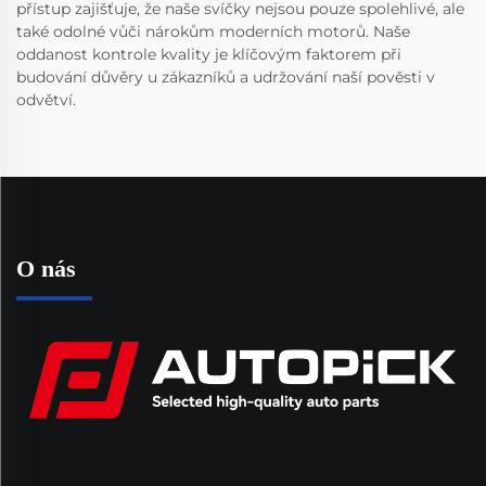
přístup zajišťuje, že naše svíčky nejsou pouze spolehlivé, ale
také odolné vůči nárokům moderních motorů. Naše
oddanost kontrole kvality je klíčovým faktorem při
budování důvěry u zákazníků a udržování naší pověsti v
odvětví.
O nás