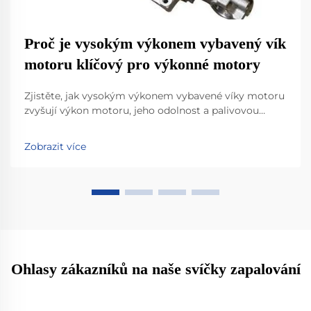
Proč je vysokým výkonem vybavený vík
motoru klíčový pro výkonné motory
Zjistěte, jak vysokým výkonem vybavené víky motoru
zvyšují výkon motoru, jeho odolnost a palivovou
účinnost za extrémních podmínek. Naučte se vědecké
principy pokročilých materiálů a optimalizace
Zobrazit více
proudění vzduchu. Podívejte se na reálná data a
proveďte upgrade s důvěrou.
Ohlasy zákazníků na naše svíčky zapalování