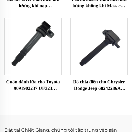
lượng khí nạp
lượng không khí Mass cho
059906461EX 059906461A
Audi Ford Seat Kodak
Phù hợp với Audi
Volkswagen Cảm biến MAF
0281002429 Cảm biến MAF,
Đồng hồ đo lưu lượng
Đồng hồ đo lưu lượng
không khí 1051396 1209109
không khí
1344951 1384275
Cuộn đánh lửa cho Toyota
Bộ chia điện cho Chrysler
9091902237 UF323
Dodge Jeep 68242286AA
F005X11799
UF754 UF751 68080580AB
68242286AB K68242286AB
Đặt tại Chiết Giang, chúng tôi tập trung vào sản