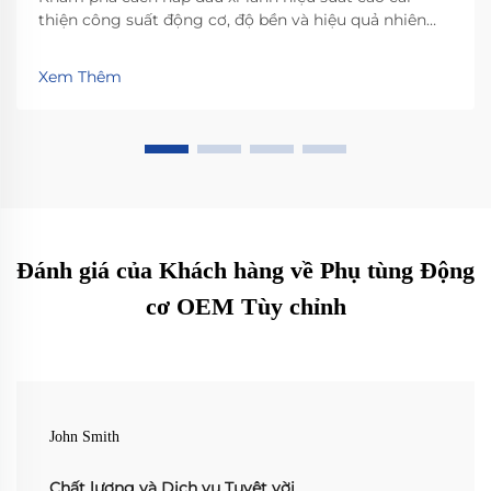
thiện công suất động cơ, độ bền và hiệu quả nhiên
liệu trong điều kiện khắc nghiệt. Tìm hiểu khoa học
đằng sau vật liệu tiên tiến và tối ưu hóa luồng khí.
Xem Thêm
Xem dữ liệu thực tế và nâng cấp một cách tự tin.
Đánh giá của Khách hàng về Phụ tùng Động
cơ OEM Tùy chỉnh
John Smith
Chất lượng và Dịch vụ Tuyệt vời