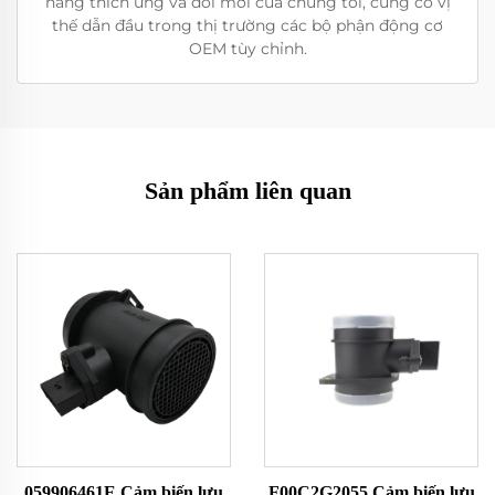
năng thích ứng và đổi mới của chúng tôi, củng cố vị
thế dẫn đầu trong thị trường các bộ phận động cơ
OEM tùy chỉnh.
Sản phẩm liên quan
059906461E Cảm biến lưu
F00C2G2055 Cảm biến lưu