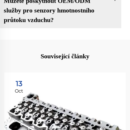
Můžete poskytnout OEM/ODM
služby pro senzory hmotnostního
průtoku vzduchu?
Související články
13
Oct