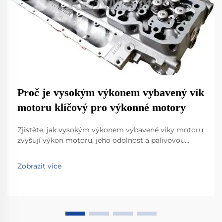
Proč je vysokým výkonem vybavený vík
motoru klíčový pro výkonné motory
Zjistěte, jak vysokým výkonem vybavené víky motoru
zvyšují výkon motoru, jeho odolnost a palivovou
účinnost za extrémních podmínek. Naučte se vědecké
principy pokročilých materiálů a optimalizace
Zobrazit více
proudění vzduchu. Podívejte se na reálná data a
proveďte upgrade s důvěrou.