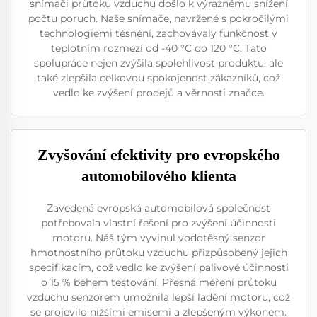
snímači průtoku vzduchu došlo k výraznému snížení
počtu poruch. Naše snímače, navržené s pokročilými
technologiemi těsnění, zachovávaly funkčnost v
teplotním rozmezí od -40 °C do 120 °C. Tato
spolupráce nejen zvýšila spolehlivost produktu, ale
také zlepšila celkovou spokojenost zákazníků, což
vedlo ke zvýšení prodejů a věrnosti značce.
Zvyšování efektivity pro evropského
automobilového klienta
Zavedená evropská automobilová společnost
potřebovala vlastní řešení pro zvýšení účinnosti
motoru. Náš tým vyvinul vodotěsný senzor
hmotnostního průtoku vzduchu přizpůsobený jejich
specifikacím, což vedlo ke zvýšení palivové účinnosti
o 15 % během testování. Přesná měření průtoku
vzduchu senzorem umožnila lepší ladění motoru, což
se projevilo nižšími emisemi a zlepšeným výkonem.