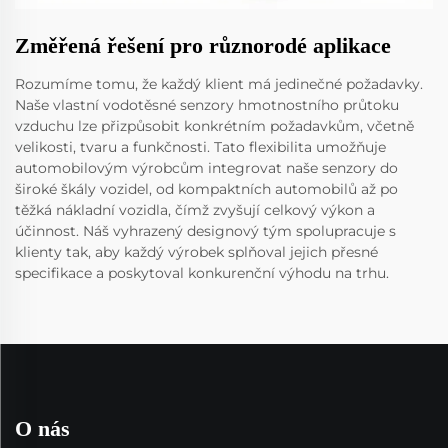
Změřená řešení pro různorodé aplikace
Rozumíme tomu, že každý klient má jedinečné požadavky.
Naše vlastní vodotěsné senzory hmotnostního průtoku
vzduchu lze přizpůsobit konkrétním požadavkům, včetně
velikosti, tvaru a funkčnosti. Tato flexibilita umožňuje
automobilovým výrobcům integrovat naše senzory do
široké škály vozidel, od kompaktních automobilů až po
těžká nákladní vozidla, čímž zvyšují celkový výkon a
účinnost. Náš vyhrazený designový tým spolupracuje s
klienty tak, aby každý výrobek splňoval jejich přesné
specifikace a poskytoval konkurenční výhodu na trhu.
O nás