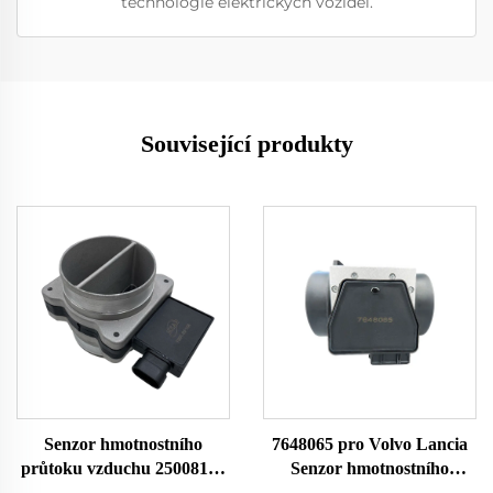
technologie elektrických vozidel.
Související produkty
Senzor hmotnostního
7648065 pro Volvo Lancia
průtoku vzduchu 25008176
Senzor hmotnostního
25008207 25008302
průtoku vzduchu MAF