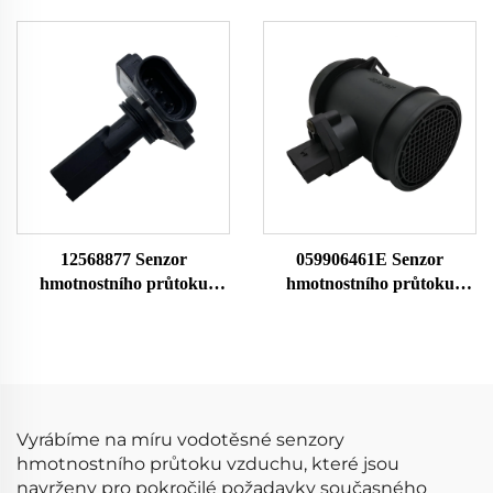
25008309 25180303 Pro
Meter 22690 0280213025
Buick Chevrolet Senzor
0986280114 7516065 86065
hmotnostního průtoku
1271861 7648065
vzduchu Měřič průtoku
vzduchu
12568877 Senzor
059906461E Senzor
hmotnostního průtoku
hmotnostního průtoku
vzduchu AFH50M-05
vzduchu 059906461EX
19137065 Pro Buick
059906461A Pro Audi
Chevrolet 24508238 Senzor
0281002429 Senzor MAF
hmotnostního průtoku
Průtokoměr vzduchu
vzduchu Měřič průtoku
vzduchu
Vyrábíme na míru vodotěsné senzory
hmotnostního průtoku vzduchu, které jsou
navrženy pro pokročilé požadavky současného