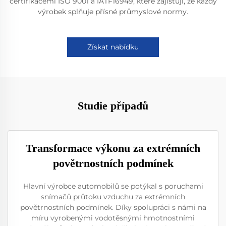
certifikacemi ISO 9001 a IATF16949, které zajišťují, že každý
výrobek splňuje přísné průmyslové normy.
Získat nabídku
Studie případů
Transformace výkonu za extrémních
povětrnostních podmínek
Hlavní výrobce automobilů se potýkal s poruchami
snímačů průtoku vzduchu za extrémních
povětrnostních podmínek. Díky spolupráci s námi na
míru vyrobenými vodotěsnými hmotnostními