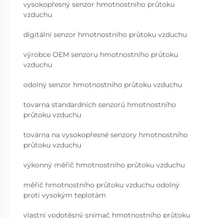
vysokopřesný senzor hmotnostního průtoku
vzduchu
digitální senzor hmotnostního průtoku vzduchu
výrobce OEM senzoru hmotnostního průtoku
vzduchu
odolný senzor hmotnostního průtoku vzduchu
tovarna standardních senzorů hmotnostního
průtoku vzduchu
továrna na vysokopřesné senzory hmotnostního
průtoku vzduchu
výkonný měřič hmotnostního průtoku vzduchu
měřič hmotnostního průtoku vzduchu odolný
proti vysokým teplotám
vlastní vodotěsný snímač hmotnostního průtoku