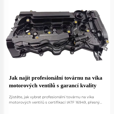
Jak najít profesionální továrnu na víka
motorových ventilů s garancí kvality
Zjistěte, jak vybrat profesionální továrnu na víka
motorových ventilů s certifikací IATF 16949, přesným
litím do forem a pokročilými testy kontroly kvality
pro spolehlivost na úrovni OEM. Dozvědět se více.