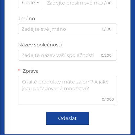
Code
0/100
Jméno
0/100
Název společnosti
0/200
Zpráva
0/1000
Odeslat