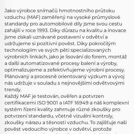
vzduchu Měřič průtoku
7516086 42303 86086
vzduchu
Jako výrobce snímačů hmotnostního průtoku
vzduchu (MAF) zaměřený na vysoké průmyslové
standardy pro automobilové díly jsme svou cestu
zahájili v roce 1993. Díky důrazu na kvalitu a inovace
jsme získali uznávané postavení v odvětví a
udržujeme si pozitivní pověst. Díky pokročilým
technologiím ve svých pěti specializovaných
výrobních linkách, jako je lisování do forem, montáž
a další automatizované procesy balení a výroby,
optimalizujeme a zefektivňujeme výrobní procesy.
Plánovaný a procesně orientovaný výzkum a vývoj
nás udržuje v souladu s nejnovějšími odvětvovými
trendy.
Každý MAF je testován, ověřen a potvrzen
certifikacemi ISO 9001 a IATF 16949 a náš komplexní
systém řízení kvality zahrnuje různé zkoušky pro
potvrzení standardu, včetně vizuální kontroly,
zkoušky nárazu a těsnosti vzduchu. To zajišťuje naši
pověst vedoucího výrobce v odvětví, protože