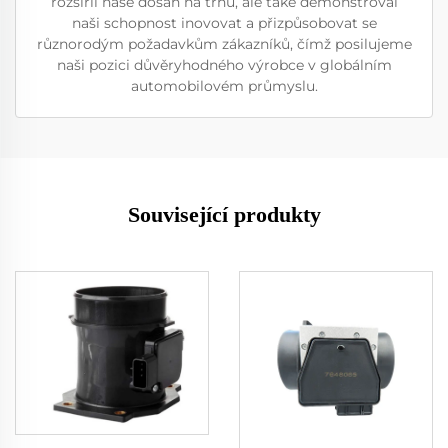
rozšířil naše dosah na trhu, ale také demonstroval
naši schopnost inovovat a přizpůsobovat se
různorodým požadavkům zákazníků, čímž posilujeme
naši pozici důvěryhodného výrobce v globálním
automobilovém průmyslu.
Související produkty