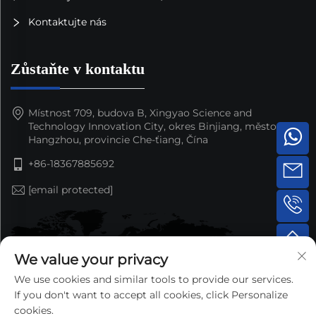
Kontaktujte nás
Zůstaňte v kontaktu
Místnost 709, budova B, Xingyao Science and
Technology Innovation City, okres Binjiang, město
Hangzhou, provincie Che-ťiang, Čína
+86-18367885692
[email protected]
We value your privacy
We use cookies and similar tools to provide our services.
If you don't want to accept all cookies, click Personalize
cookies.