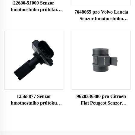
22680-5J000 Senzor
hmotnostního průtoku
7648065 pro Volvo Lancia
vzduchu 22680-7B000
Senzor hmotnostního
22680-7B001 74-50014
průtoku vzduchu MAF
79021081 pro Nissan Senzor
Meter 22690 0280213025
hmotnostního průtoku
0986280114 7516065 86065
vzduchu Měřič průtoku
1271861 7648065
vzduchu
12568877 Senzor
9628336380 pro Citroen
hmotnostního průtoku
Fiat Peugeot Senzor
vzduchu AFH50M-05
hmotnostního průtoku
19137065 Pro Buick
vzduchu MAF Meter 22682
Chevrolet 24508238 Senzor
MF005 38618
hmotnostního průtoku
8ET009142141 70640005