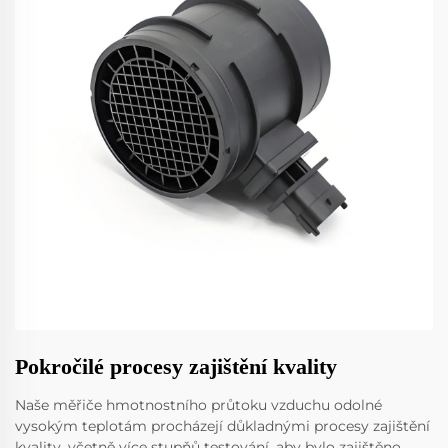
Pokročilé procesy zajištění kvality
Naše měřiče hmotnostního průtoku vzduchu odolné
vysokým teplotám procházejí důkladnými procesy zajištění
kvality, včetně více stupňů testování, aby bylo zajištěno