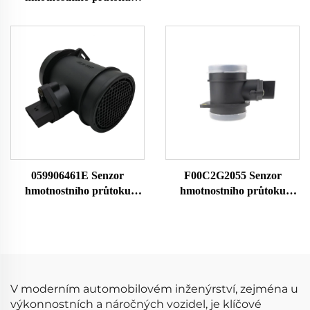
A2C99285400 10197974 Pro
vzduchu Pro Commodore
MG Senzor MAF
Sedan Wagon a UTE V6
Průtokoměr vzduchu
Senzor hmotnostního
průtoku vzduchu Měřič
průtoku vzduchu
059906461E Senzor
F00C2G2055 Senzor
hmotnostního průtoku
hmotnostního průtoku
vzduchu 059906461EX
vzduchu pro Audi Ford
059906461A Pro Audi
Seat Kodak Volkswagen
0281002429 Senzor MAF
MAF Sensor Airflow Meter
Průtokoměr vzduchu
1051396 1209109 1344951
1384275
V moderním automobilovém inženýrství, zejména u
výkonnostních a náročných vozidel, je klíčové