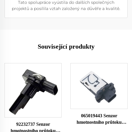
Tato spolupráce vyústila do dalších společných
projektů a posílila vztah založený na důvěře a kvalitě.
Související produkty
065019443 Senzor
hmotnostního průtoku
92232737 Senzor
vzduchu 1002355
hmotnostního průtoku