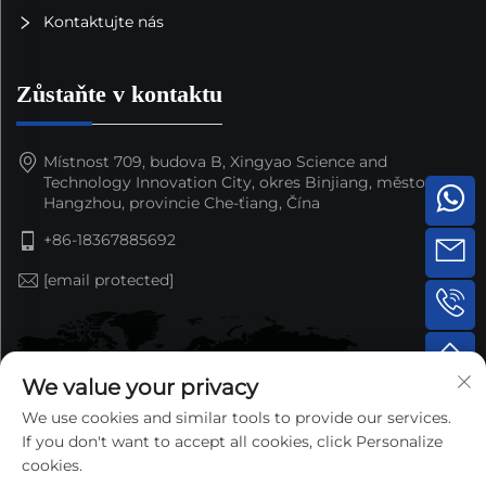
Kontaktujte nás
Zůstaňte v kontaktu
Místnost 709, budova B, Xingyao Science and
Technology Innovation City, okres Binjiang, město
Hangzhou, provincie Che-ťiang, Čína
+86-18367885692
[email protected]
We value your privacy
We use cookies and similar tools to provide our services.
If you don't want to accept all cookies, click Personalize
cookies.