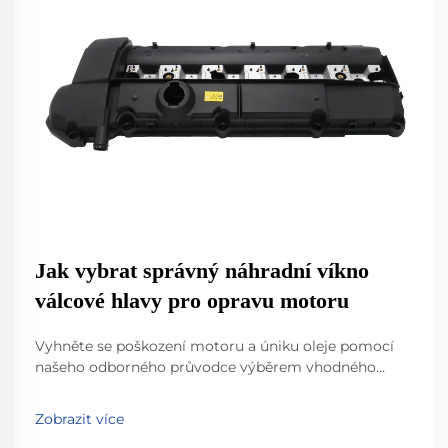
Jak vybrat správný náhradní víkno
válcové hlavy pro opravu motoru
Vyhněte se poškození motoru a úniku oleje pomocí
našeho odborného průvodce výběrem vhodného
náhradního víka válcové hlavy. Zjistěte tipy na
kompatibilitu, osvědčené postupy pro těsnění a kroky
Zobrazit více
instalace. Udělejte to napoprvé správně.