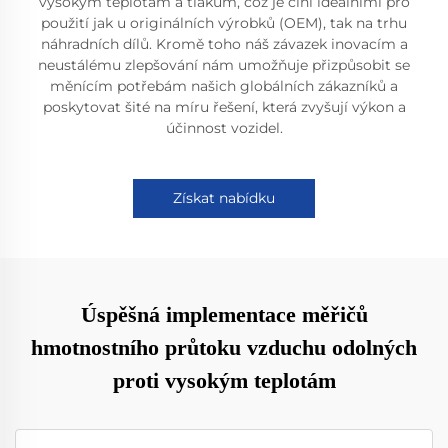
vysokým teplotám a tlakům, což je činí ideálními pro
použití jak u originálních výrobků (OEM), tak na trhu
náhradních dílů. Kromě toho náš závazek inovacím a
neustálému zlepšování nám umožňuje přizpůsobit se
měnícím potřebám našich globálních zákazníků a
poskytovat šité na míru řešení, která zvyšují výkon a
účinnost vozidel.
Získat nabídku
Úspěšná implementace měřičů
hmotnostního průtoku vzduchu odolných
proti vysokým teplotám