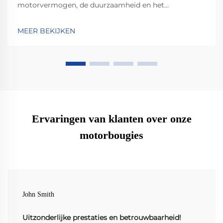
motorvermogen, de duurzaamheid en het
brandstofverbruik verbeteren onder extreme
omstandigheden. Leer de wetenschap achter
MEER BEKIJKEN
geavanceerde materialen en
luchtstroomoptimalisatie kennen. Bekijk concrete
gegevens en upgrade met vertrouwen.
Ervaringen van klanten over onze
motorbougies
John Smith
Uitzonderlijke prestaties en betrouwbaarheid!