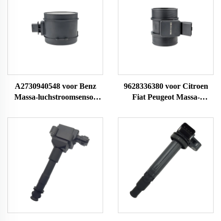
A2730940548 voor Benz
9628336380 voor Citroen
Massa-luchstroomsensor
Fiat Peugeot Massa-
MAF-meter LM1150
luchstroomsensor MAF-
0280218173 0280218190
meter 22682 MF005 38618
30114 558131 101355 29516
8ET009142141 70640005
38788 7516213 42862
7516086 42303 86086