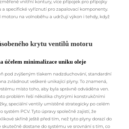
změřené vnitřní kontury, více přípojek pro přípojky
a specifické vyříznutí pro zapalovací komponenty.
d motoru na volnoběhu a udržují výkon i tehdy, když
ůsobeného krytu ventilů motoru
za účelem minimalizace uniku oleje
veň pod zvýšeným tlakem nadzduchování, standardní
opna zvládnout veškeré unikající plyny. To znamená,
systému místo toho, aby byla správně odváděna ven.
nto problém řeší několika chytrými konstrukčními
žky, speciální ventily umístěné strategicky po celém
o systém PCV. Tyto úpravy společně zajistí, že
ikové skříně ještě před tím, než tyto plyny dorazí do
e skutečně dostane do systému ve srovnání s tím, co