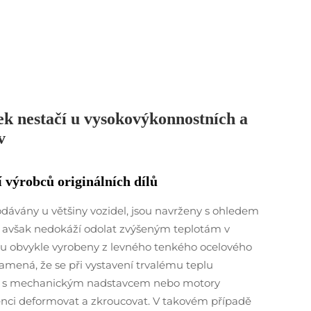
ek nestačí u vysokovýkonnostních a
v
 výrobců originálních dílů
dodávány u většiny vozidel, jsou navrženy s ohledem
 avšak nedokáží odolat zvýšeným teplotám v
sou obvykle vyrobeny z levného tenkého ocelového
namená, že se při vystavení trvalému teplu
y s mechanickým nadstavcem nebo motory
enci deformovat a zkroucovat. V takovém případě