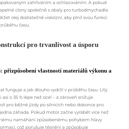
é opakovaným zahříváním a ochlazováním. A pokud
epelné clony společně s obaly pro turbodmychadla
držet olej dostatečně viskózní, aby plnil svou funkci
v průběhu času.
strukcí pro trvanlivost a úsporu
T6: přizpůsobení vlastností materiálů výkonu a
t funguje a jak dlouho vydrží v průběhu času. Litý
asi o 35 % lépe než ocel – a zároveň snižuje
olí pro běžné jízdy po silnicích nebo dokonce pro
k jedna záhada. Pokud motor začne vyrábět více než
kovanému namáhání způsobenému pohybem hlavy
ormaci, což porušuje těsnění a způsobuje