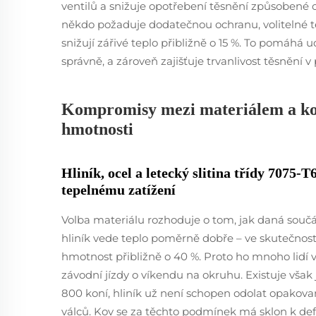
ventilů a snižuje opotřebení těsnění způsoben
někdo požaduje dodatečnou ochranu, volitelné t
snižují zářivé teplo přibližně o 15 %. To pomáhá u
správně, a zároveň zajišťuje trvanlivost těsnění 
Kompromisy mezi materiálem a kon
hmotnosti
Hliník, ocel a letecký slitina třídy 7075-
tepelnému zatížení
Volba materiálu rozhoduje o tom, jak daná součás
hliník vede teplo poměrně dobře – ve skutečnosti 
hmotnost přibližně o 40 %. Proto ho mnoho lidí v
závodní jízdy o víkendu na okruhu. Existuje vša
800 koní, hliník už není schopen odolat opa
válců. Kov se za těchto podmínek má sklon k def