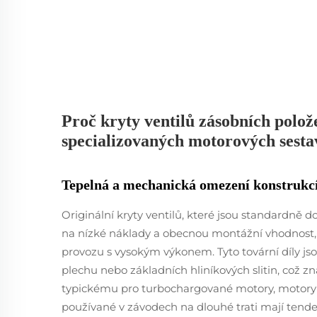
Proč kryty ventilů zásobních polož
specializovaných motorových sesta
Tepelná a mechanická omezení konstrukcí
Originální kryty ventilů, které jsou standardně 
na nízké náklady a obecnou montážní vhodnost,
provozu s vysokým výkonem. Tyto tovární díly j
plechu nebo základních hliníkových slitin, což z
typickému pro turbochargované motory, motor
používané v závodech na dlouhé trati mají tend