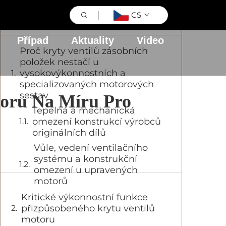
CS
Obsah
Případ
Aktuality
Video
Proč kryty ventilů zásobních
položek nestačí u
vysokovýkonnostních a
specializovaných motorových
sestav
oru Na Míru Pro
Tepelná a mechanická
omezení konstrukcí výrobců
originálních dílů
Vůle, vedení ventilačního
systému a konstrukční
omezení u upravených
motorů
Kritické výkonnostní funkce
přizpůsobeného krytu ventilů
motoru