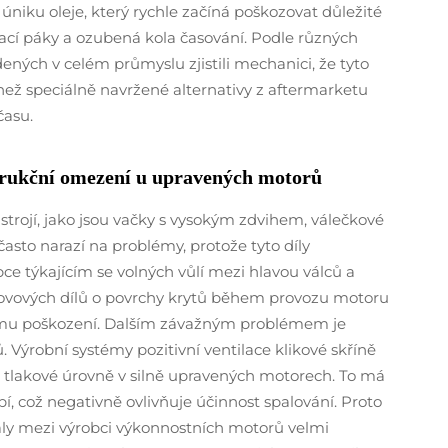
úniku oleje, který rychle začíná poškozovat důležité
hací páky a ozubená kola časování. Podle různých
ených v celém průmyslu zjistili mechanici, že tyto
i než speciálně navržené alternativy z aftermarketu
času.
strukční omezení u upravených motorů
ústrojí, jako jsou vačky s vysokým zdvihem, válečkové
často narazí na problémy, protože tyto díly
e týkajícím se volných vůlí mezi hlavou válců a
í kovových dílů o povrchy krytů během provozu motoru
u poškození. Dalším závažným problémem je
ýrobní systémy pozitivní ventilace klikové skříně
é tlakové úrovně v silně upravených motorech. To má
í, což negativně ovlivňuje účinnost spalování. Proto
taly mezi výrobci výkonnostních motorů velmi