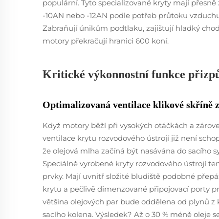
populární. Tyto specializované kryty mají přesně 
-10AN nebo -12AN podle potřeb průtoku vzduchu 
Zabraňují únikům podtlaku, zajišťují hladký cho
motory překračují hranici 600 koní.
Kritické výkonnostní funkce přizp
Optimalizovaná ventilace klikové skříně 
Když motory běží při vysokých otáčkách a záro
ventilace krytu rozvodového ústrojí již není sch
že olejová mlha začíná být nasávána do sacího 
Speciálně vyrobené kryty rozvodového ústrojí te
prvky. Mají uvnitř složité bludiště podobné přepá
krytu a pečlivě dimenzované připojovací porty pr
většina olejových par bude oddělena od plynů z kl
sacího kolena. Výsledek? Až o 30 % méně oleje s