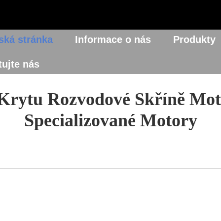
ká stránka
Informace o nás
Produkty
ujte nás
Krytu Rozvodové Skříně Mot
Specializované Motory