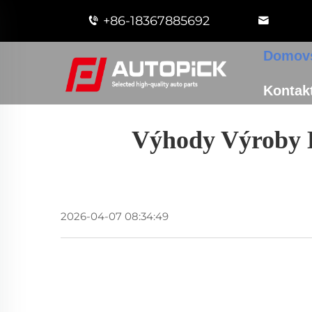
+86-18367885692
Domovs
Kontakt
Výhody Výroby 
2026-04-07 08:34:49