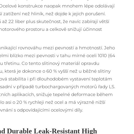
. Ocelové konstrukce naopak mnohem lépe odolávají
zatížení než hliník, než dojde k jejich porušení.
ž 22 liber plus skutečnost, že navíc zabírají větší
otorového prostoru a celkově snižují účinnost
vynikající rovnováhu mezi pevností a hmotností. Jeho
velmi blízko mezi pevnosti v tahu mírné oceli 1010 (64
u třetinu. Co tento slitinový materiál opravdu
u, která je dokonce o 60 % vyšší než u běžné slitiny
rová stabilita i při dlouhodobém vystavení teplotám
ásadní v případě turbochargovaných motorů řady LS.
étních aplikacích, snižuje tepelné deformace během
o asi o 20 % rychleji než ocel a má výrazně nižší
ovnání s odpovídajícími ocelovými díly.