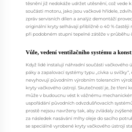
těsnění již nedokáže udržet utěsnění, což vede k 
součásti motoru, jako jsou vačkové hřídele, zdvi
zpráv servisních dílen a analýz demontáží proved
originální kryty selhávají přibližně o 40 % častěj
při podobném stupni tepelné zátěže v průběhu 
Vůle, vedení ventilačního systému a kon
Když lidé instalují náhradní součásti vačkového 
páky a zapalovací systémy typu „cívka u svíčky“, 
nevyhovují původním výrobním tolerancím výrobc
kryty vačkového ústrojí. Skutečností je, že třen
může v budoucnu vést k vážnému mechanickém
uspořádání původních odvzdušňovacích systémů. V
prostě nejsou navrženy tak, aby zvládaly zvýšen
za následek nasávání mlhy oleje do sacího potrub
se speciálně vyrobené kryty vačkového ústrojí s