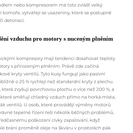
hadlem nebo kompresorem má toto zvlášť velký
í komoře, vytvářejí se usazeniny, které se postupně
či detonaci.
udění vzduchu pro motory s nuceným plněním
ckými kompresory mají tendenci dosahovat teploty
otory s přirozeným plněním. Právě zde začíná
ové kryty ventilů. Tyto kusy fungují jako pasivní
ližně o 25 % rychleji než standardní kryty z plechu.
 která zvyšují povrchovou plochu o více než 200 %, a
 které směřují chladný vzduch přímo na horká místa,
pák ventilů. U osob, které provádějí výměny motorů
ávné tepelné řízení řeší několik běžných problémů,
í předčasnému poškození cívky zapalování, když
le brání proměně oleje na škváru v prostorách pák