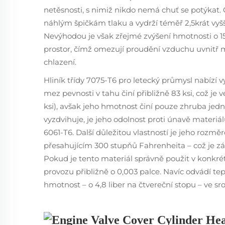
netěsnosti, s nimiž nikdo nemá chuť se potýkat
náhlým špičkám tlaku a vydrží téměř 2,5krát vyšší 
Nevýhodou je však zřejmé zvýšení hmotnosti o 15 a
prostor, čímž omezují proudění vzduchu uvnitř m
chlazení.
Hliník třídy 7075-T6 pro letecký průmysl nabízí 
mez pevnosti v tahu činí přibližně 83 ksi, což je 
ksi), avšak jeho hmotnost činí pouze zhruba jedn
vyzdvihuje, je jeho odolnost proti únavě materiál
6061-T6. Další důležitou vlastností je jeho rozmě
přesahujícím 300 stupňů Fahrenheita – což je z
Pokud je tento materiál správně použit v konkr
provozu přibližně o 0,003 palce. Navíc odvádí tepl
hmotnost – o 4,8 liber na čtvereční stopu – ve sr