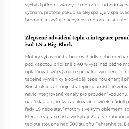
vychází přímo z výroby. U motorů s turbodmyc
význam, protože pokud se olej spaluje v spalovac
hromadí a zvyšují náchylnost motoru ke stukání 
Zlepšené odvádění tepla a integrace pro
řad LS a Big-Block
Motory vybavené turbodmychadly nebo mechani
pod kapotou přibližně o 40 % vyšší než běžné m
uplatňovat svůj význam speciálně vyrobené hliník
tepelné výměníky a odvádějí tepelnou energii přib
Konstrukce zahrnuje strategicky umístěné žebra,
navíc integrované kanály pro proudění vzduchu,
například do jamky zapalovacích svíček a údolí 
řady LS nebo staví motory s velkým objemem, spr
které se v praxi často vyskytují. Za prvé zabrán
teplota stoupne nad 300 stupňů Fahrenheita. Dá