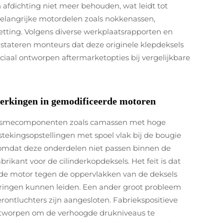
fdichting niet meer behouden, wat leidt tot
belangrijke motordelen zoals nokkenassen,
etting. Volgens diverse werkplaatsrapporten en
ateren monteurs dat deze originele klepdeksels
iaal ontworpen aftermarketopties bij vergelijkbare
perkingen in gemodificeerde motoren
smecomponenten zoals camassen met hoge
tekingsopstellingen met spoel vlak bij de bougie
omdat deze onderdelen niet passen binnen de
abrikant voor de cilinderkopdeksels. Het feit is dat
 de motor tegen de oppervlakken van de deksels
toringen kunnen leiden. Een ander groot probleem
ontluchters zijn aangesloten. Fabriekspositieve
ontworpen om de verhoogde drukniveaus te