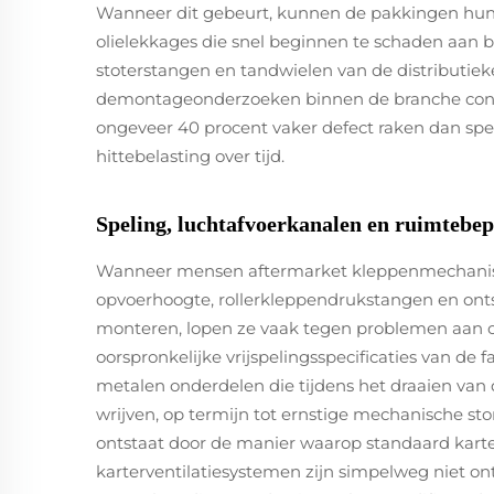
Wanneer dit gebeurt, kunnen de pakkingen hun a
olielekkages die snel beginnen te schaden aan 
stoterstangen en tandwielen van de distributiek
demontageonderzoeken binnen de branche const
ongeveer 40 procent vaker defect raken dan spec
hittebelasting over tijd.
Speling, luchtafvoerkanalen en ruimtebe
Wanneer mensen aftermarket kleppenmechani
opvoerhoogte, rollerkleppendrukstangen en onts
monteren, lopen ze vaak tegen problemen aan 
oorspronkelijke vrijspelingsspecificaties van de f
metalen onderdelen die tijdens het draaien van
wrijven, op termijn tot ernstige mechanische s
ontstaat door de manier waarop standaard karter
karterventilatiesystemen zijn simpelweg niet 