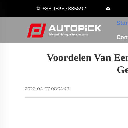
+86-18367885692
Star
Con
Voordelen Van Ee
Ge
2026-04-07 08:34:49