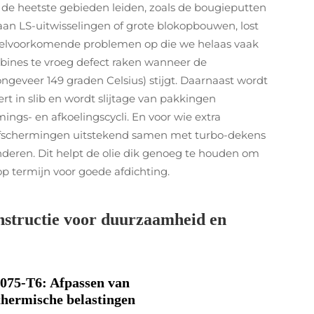
 de heetste gebieden leiden, zoals de bougieputten
an LS-uitwisselingen of grote blokopbouwen, lost
eelvoorkomende problemen op die we helaas vaak
bines te vroeg defect raken wanneer de
geveer 149 graden Celsius) stijgt. Daarnaast wordt
t in slib en wordt slijtage van pakkingen
ngs- en afkoelingscycli. En voor wie extra
fschermingen uitstekend samen met turbo-dekens
deren. Dit helpt de olie dik genoeg te houden om
op termijn voor goede afdichting.
nstructie voor duurzaamheid en
7075-T6: Afpassen van
hermische belastingen