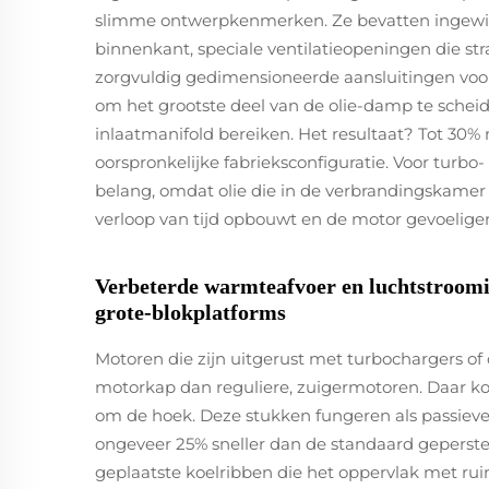
slimme ontwerpkenmerken. Ze bevatten ingewikk
binnenkant, speciale ventilatieopeningen die str
zorgvuldig gedimensioneerde aansluitingen vo
om het grootste deel van de olie-damp te scheid
inlaatmanifold bereiken. Het resultaat? Tot 30%
oorspronkelijke fabrieksconfiguratie. Voor turb
belang, omdat olie die in de verbrandingskamer 
verloop van tijd opbouwt en de motor gevoelige
Verbeterde warmteafvoer en luchtstroomi
grote-blokplatforms
Motoren die zijn uitgerust met turbochargers o
motorkap dan reguliere, zuigermotoren. Daar
om de hoek. Deze stukken fungeren als passiev
ongeveer 25% sneller dan de standaard geperste
geplaatste koelribben die het oppervlak met r