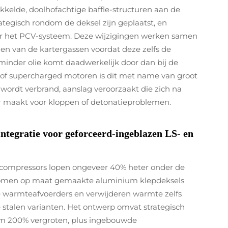
elde, doolhofachtige baffle-structuren aan de
ategisch rondom de deksel zijn geplaatst, en
or het PCV-systeem. Deze wijzigingen werken samen
en van de kartergassen voordat deze zelfs de
 minder olie komt daadwerkelijk door dan bij de
o- of supercharged motoren is dit met name van groot
wordt verbrand, aanslag veroorzaakt die zich na
r maakt voor kloppen of detonatieproblemen.
ntegratie voor geforceerd-ingeblazen LS- en
f compressors lopen ongeveer 40% heter onder de
 komen op maat gemaakte aluminium klepdeksels
e warmteafvoerders en verwijderen warmte zelfs
 stalen varianten. Het ontwerp omvat strategisch
uim 200% vergroten, plus ingebouwde