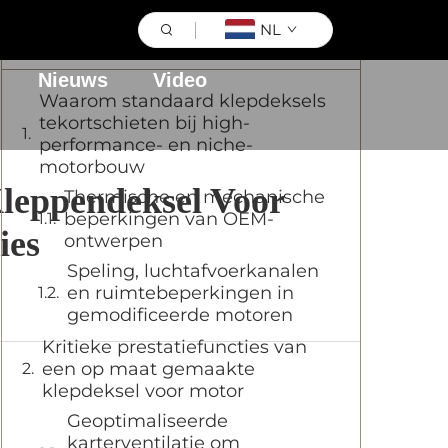
NL
Inhoudsopgave
Nieuws
Video
Waarom standaard klepdeksels
tekortschieten bij high-
performance- en niche-
motorbouw
leppendeksel Voor
Thermische en mechanische
beperkingen van OEM-
ies
ontwerpen
Speling, luchtafvoerkanalen
en ruimtebeperkingen in
gemodificeerde motoren
Kritieke prestatiefuncties van
een op maat gemaakte
klepdeksel voor motor
Geoptimaliseerde
karterventilatie om