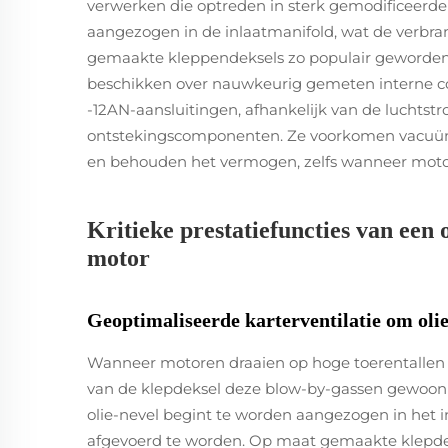
verwerken die optreden in sterk gemodificeerde 
aangezogen in de inlaatmanifold, wat de verbran
gemaakte kleppendeksels zo populair geworden 
beschikken over nauwkeurig gemeten interne co
-12AN-aansluitingen, afhankelijk van de luchtst
ontstekingscomponenten. Ze voorkomen vacuümle
en behouden het vermogen, zelfs wanneer mot
Kritieke prestatiefuncties van een
motor
Geoptimaliseerde karterventilatie om ol
Wanneer motoren draaien op hoge toerentallen e
van de klepdeksel deze blow-by-gassen gewoon 
olie-nevel begint te worden aangezogen in het i
afgevoerd te worden. Op maat gemaakte klepdek