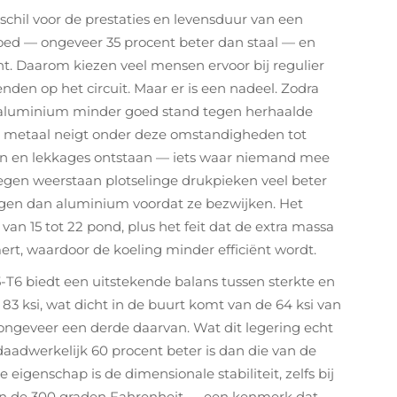
schil voor de prestaties en levensduur van een
oed — ongeveer 35 procent beter dan staal — en
. Daarom kiezen veel mensen ervoor bij regulier
nden op het circuit. Maar er is een nadeel. Zodra
 aluminium minder goed stand tegen herhaalde
et metaal neigt onder deze omstandigheden tot
an en lekkages ontstaan — iets waar niemand mee
egen weerstaan plotselinge drukpieken veel beter
ragen dan aluminium voordat ze bezwijken. Het
van 15 tot 22 pond, plus het feit dat de extra massa
t, waardoor de koeling minder efficiënt wordt.
-T6 biedt een uitstekende balans tussen sterkte en
83 ksi, wat dicht in de buurt komt van de 64 ksi van
s ongeveer een derde daarvan. Wat dit legering echt
daadwerkelijk 60 procent beter is dan die van de
eigenschap is de dimensionale stabiliteit, zelfs bij
en de 300 graden Fahrenheit — een kenmerk dat