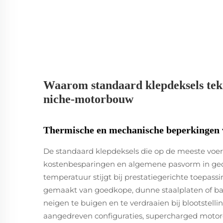
Waarom standaard klepdeksels teko
niche-motorbouw
Thermische en mechanische beperkinge
De standaard klepdeksels die op de meeste voe
kostenbesparingen en algemene pasvorm in ged
temperatuur stijgt bij prestatiegerichte toepass
gemaakt van goedkope, dunne staalplaten of ba
neigen te buigen en te verdraaien bij blootstelli
aangedreven configuraties, supercharged motore