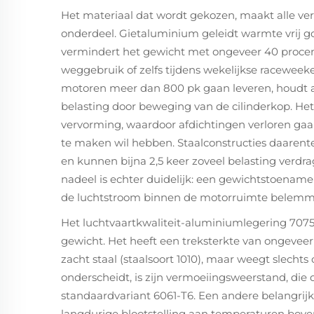
Het materiaal dat wordt gekozen, maakt alle ver
onderdeel. Gietaluminium geleidt warmte vrij g
vermindert het gewicht met ongeveer 40 procent
weggebruik of zelfs tijdens wekelijkse raceweeke
motoren meer dan 800 pk gaan leveren, houdt
belasting door beweging van de cilinderkop. H
vervorming, waardoor afdichtingen verloren ga
te maken wil hebben. Staalconstructies daarent
en kunnen bijna 2,5 keer zoveel belasting verd
nadeel is echter duidelijk: een gewichtstoename 
de luchtstroom binnen de motorruimte belemmer
Het luchtvaartkwaliteit-aluminiumlegering 7075
gewicht. Het heeft een treksterkte van ongeveer 
zacht staal (staalsoort 1010), maar weegt slecht
onderscheidt, is zijn vermoeiingsweerstand, die 
standaardvariant 6061-T6. Een andere belangrijke 
langdurige blootstelling aan temperaturen bov