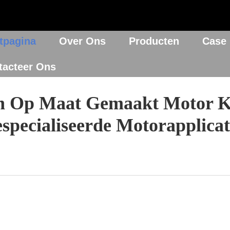
tpagina
Over Ons
Producten
Case
tacteer Ons
n Op Maat Gemaakt Motor K
specialiseerde Motorapplicat