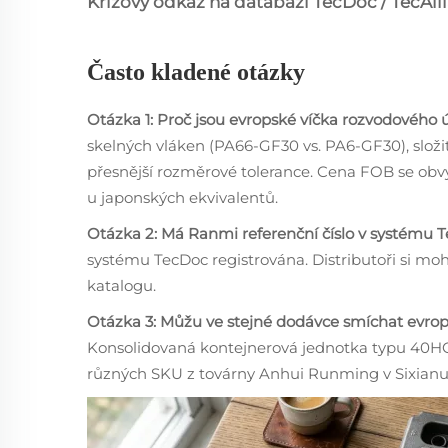
Křížový odkaz na databázi TecDoc / TecAll
Často kladené otázky
Otázka 1: Proč jsou evropské víčka rozvodového ú
skelných vláken (PA66-GF30 vs. PA6-GF30), složi
přesnější rozměrové tolerance. Cena FOB se ob
u japonských ekvivalentů.
Otázka 2: Má Ranmi referenční číslo v systému
systému TecDoc registrována. Distributoři si moh
katalogu.
Otázka 3: Můžu ve stejné dodávce smíchat evrops
Konsolidovaná kontejnerová jednotka typu 40HQ
různých SKU z továrny Anhui Runming v Sixianu (