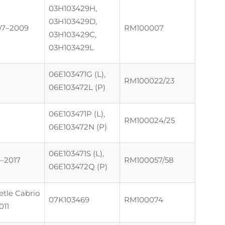
03H103429H,
03H103429D,
07–2009
RM100007
03H103429C,
03H103429L
06E103471G (L),
RM100022/23
06E103472L (P)
06E103471P (L),
RM100024/25
06E103472N (P)
06E103471S (L),
3–2017
RM100057/58
06E103472Q (P)
tle Cabrio
07K103469
RM100074
011