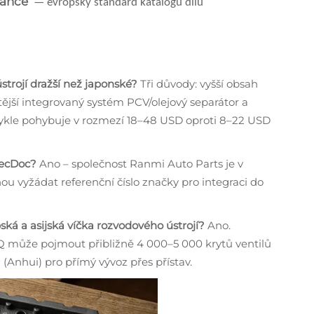
iance
— evropský standard katalogu dílů
strojí dražší než japonské?
Tři důvody: vyšší obsah
tější integrovaný systém PCV/olejový separátor a
vykle pohybuje v rozmezí 18–48 USD oproti 8–22 USD
 TecDoc?
Ano – společnost Ranmi Auto Parts je v
ou vyžádat referenční číslo značky pro integraci do
ká a asijská víčka rozvodového ústrojí?
Ano.
 může pojmout přibližně 4 000–5 000 krytů ventilů
Anhui) pro přímý vývoz přes přístav.