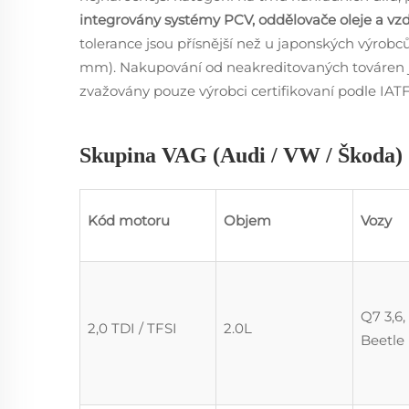
integrovány systémy PCV, oddělovače oleje a vzd
tolerance jsou přísnější než u japonských výrob
mm). Nakupování od neakreditovaných továren je
zvažovány pouze výrobci certifikovaní podle IAT
Skupina VAG (Audi / VW / Škoda)
Kód motoru
Objem
Vozy
Q7 3,6,
2,0 TDI / TFSI
2.0L
Beetle