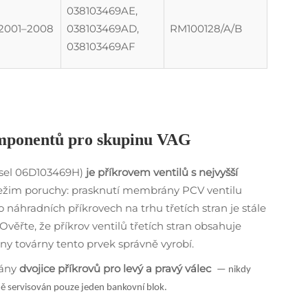
038103469AE,
2001–2008
038103469AD,
RM100128/A/B
038103469AF
omponentů pro skupinu VAG
čísel 06D103469H)
je příkrovem ventilů s nejvyšší
Režim poruchy: prasknutí membrány PCV ventilu
 náhradních příkrovech na trhu třetích stran je stále
věřte, že příkrov ventilů třetích stran obsahuje
 továrny tento prvek správně vyrobí.
vány
dvojice příkrovů pro levý a pravý válec
— nikdy
ě servisován pouze jeden bankovní blok.