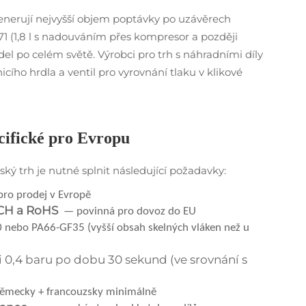
enerují nejvyšší objem poptávky po uzávěrech
1 (1,8 l s nadouváním přes kompresor a později
idel po celém světě. Výrobci pro trh s náhradními díly
cího hrdla a ventil pro vyrovnání tlaku v klikové
cifické pro Evropu
ký trh je nutné splnit následující požadavky:
ro prodej v Evropě
ACH a RoHS
— povinná pro dovoz do EU
nebo PA66-GF35 (vyšší obsah skelných vláken než u
i 0,4 baru po dobu 30 sekund (ve srovnání s
německy + francouzsky minimálně