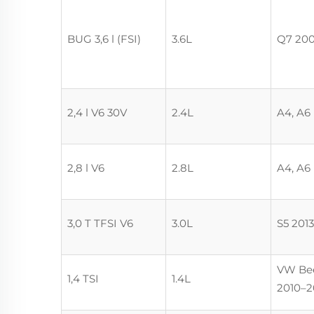
BUG 3,6 l (FSI)
3.6L
Q7 20
2,4 l V6 30V
2.4L
A4, A6
2,8 l V6
2.8L
A4, A6
3,0 T TFSI V6
3.0L
S5 201
VW Bee
1,4 TSI
1.4L
2010–2