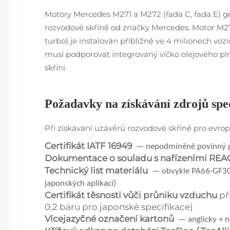
Motory Mercedes M271 a M272 (řada C, řada E) g
rozvodové skříně od značky Mercedes. Motor M27
turbo) je instalován přibližně ve 4 milionech voz
musí podporovat integrovaný víčko olejového plni
skříni.
Požadavky na získávání zdrojů spe
Při získávání uzávěrů rozvodové skříně pro evrops
Certifikát IATF 16949
— nepodmíněně povinný p
Dokumentace o souladu s nařízeními RE
Technický list materiálu
— obvykle PA66-GF30 
japonských aplikací)
Certifikát těsnosti vůči průniku vzduchu
př
0,2 baru pro japonské specifikace)
Vícejazyčné označení kartonů
— anglicky + 