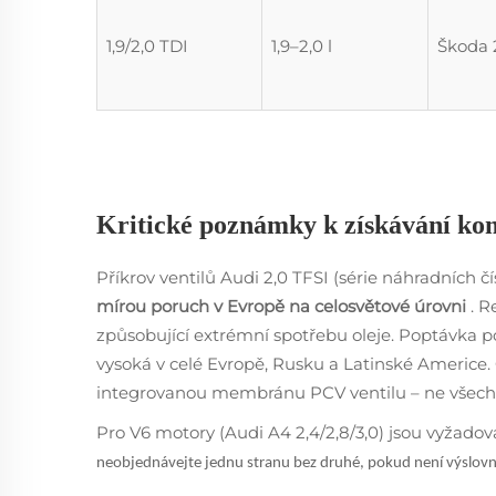
1,9/2,0 TDI
1,9–2,0 l
Škoda 
Kritické poznámky k získávání k
Příkrov ventilů Audi 2,0 TFSI (série náhradních 
mírou poruch v Evropě na celosvětové úrovni
. 
způsobující extrémní spotřebu oleje. Poptávka po
vysoká v celé Evropě, Rusku a Latinské Americe. O
integrovanou membránu PCV ventilu – ne všechny
Pro V6 motory (Audi A4 2,4/2,8/3,0) jsou vyžado
neobjednávejte jednu stranu bez druhé, pokud není výslovn