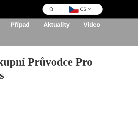
CS
Případ
Aktuality
Video
kupní Průvodce Pro
s