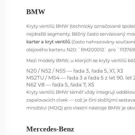
BMW
Kryty ventilů BMW (technicky označované společn
nejdražší segmenty. Běžný často servisovaný mo
karter a kryt ventilů
(často nahrazovány současn
olejového karteru N20: `RM200012` pro `1113761
Mezi modely BMW, u kterých se kryty ventilů běžn
N20 / N52 / N55 — řada 3, řada 5, X1, X3
M52TU / M54 — řada 3 a řada 5 z let 90. let 2
N62 V8 — řada 5, řada 7, X5
Kryty ventilů BMW téměř vždy integrují oddělova
zapalovacích cívek — což je činí složitými sesta
množství (MOQ) pro vlastní nástroje BMW je obv
Mercedes-Benz