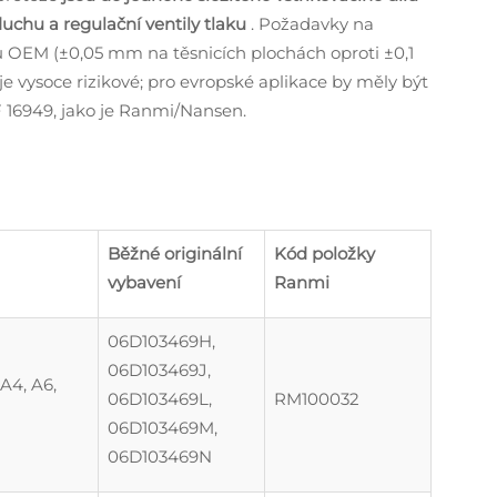
uchu a regulační ventily tlaku
. Požadavky na
ců OEM (±0,05 mm na těsnicích plochách oproti ±0,1
 vysoce rizikové; pro evropské aplikace by měly být
F 16949, jako je Ranmi/Nansen.
Běžné originální
Kód položky
vybavení
Ranmi
06D103469H,
06D103469J,
 A4, A6,
06D103469L,
RM100032
06D103469M,
06D103469N