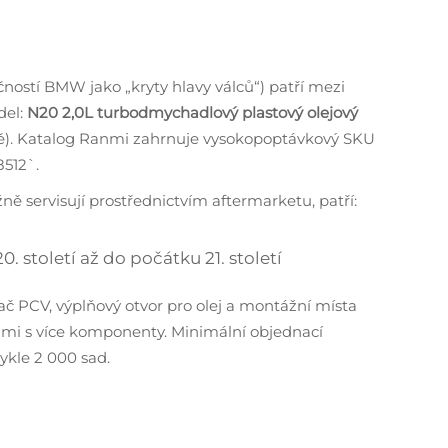
ostí BMW jako „kryty hlavy válců“) patří mezi
del:
N20 2,0L turbodmychadlový plastový olejový
ě). Katalog Ranmi zahrnuje vysokopoptávkový SKU
8512`.
ě servisují prostřednictvím aftermarketu, patří:
0. století až do počátku 21. století
č PCV, výplňový otvor pro olej a montážní místa
vami s více komponenty. Minimální objednací
ykle 2 000 sad.