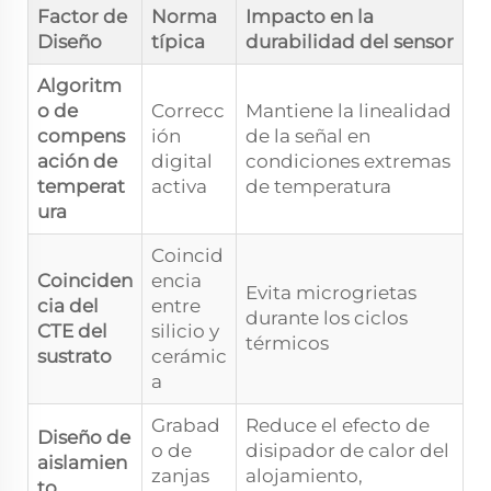
Factor de
Norma
Impacto en la
Diseño
típica
durabilidad del sensor
Algoritm
o de
Correcc
Mantiene la linealidad
compens
ión
de la señal en
ación de
digital
condiciones extremas
temperat
activa
de temperatura
ura
Coincid
Coinciden
encia
Evita microgrietas
cia del
entre
durante los ciclos
CTE del
silicio y
térmicos
sustrato
cerámic
a
Grabad
Reduce el efecto de
Diseño de
o de
disipador de calor del
aislamien
zanjas
alojamiento,
to