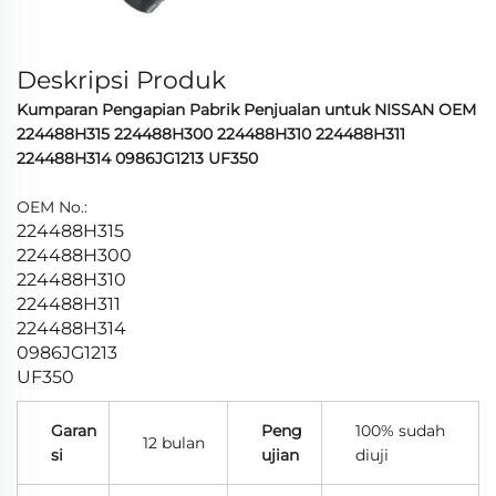
Deskripsi Produk
Kumparan Pengapian Pabrik Penjualan untuk NISSAN OEM
224488H315 224488H300 224488H310 224488H311
224488H314 0986JG1213 UF350
OEM No.:
224488H315
224488H300
224488H310
224488H311
224488H314
0986JG1213
UF350
Garan
Peng
100% sudah
12 bulan
si
ujian
diuji