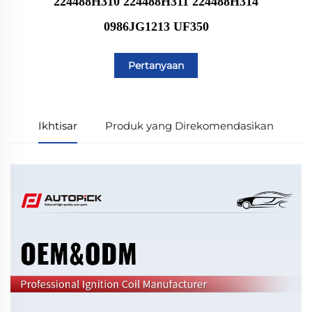
224488H310 224488H311 224488H314
0986JG1213 UF350
Pertanyaan
Ikhtisar
Produk yang Direkomendasikan