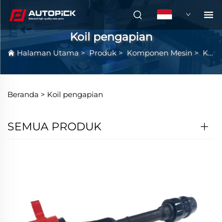
ID
Koil pengapian
Halaman Utama
>
Produk
>
Komponen Mesin
>
Koil pengapian
Beranda >
Koil pengapian
SEMUA PRODUK