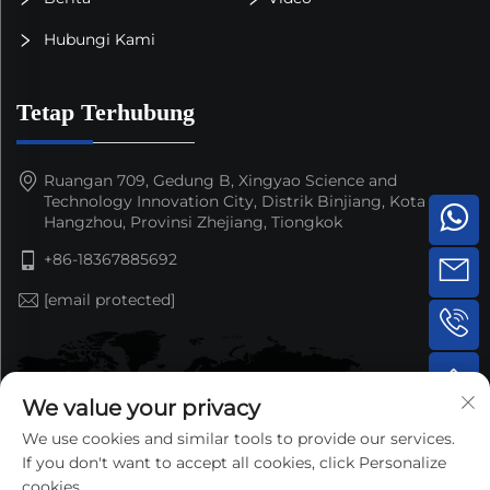
Hubungi Kami
Tetap Terhubung
Ruangan 709, Gedung B, Xingyao Science and
Technology Innovation City, Distrik Binjiang, Kota
Hangzhou, Provinsi Zhejiang, Tiongkok
+86-18367885692
[email protected]
We value your privacy
We use cookies and similar tools to provide our services.
If you don't want to accept all cookies, click Personalize
cookies.