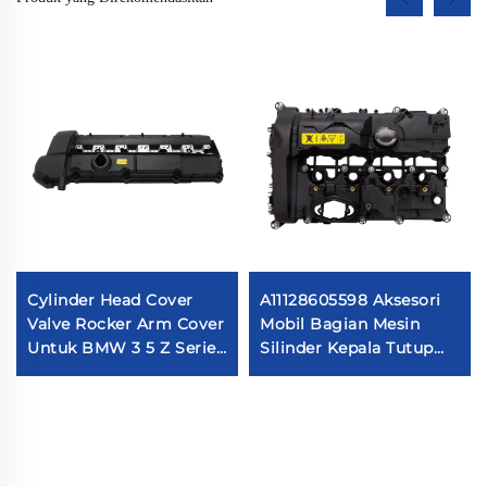
Cylinder Head Cover
A11128605598 Aksesori
Valve Rocker Arm Cover
Mobil Bagian Mesin
Untuk BMW 3 5 Z Series
Silinder Kepala Tutup
E36 323i 328i M3 E39
Katup 11128605598
528i E36 E37 E38 Z3
Kompatibel Dengan
11121703341 11121748630
BM.W F52 G38 F49