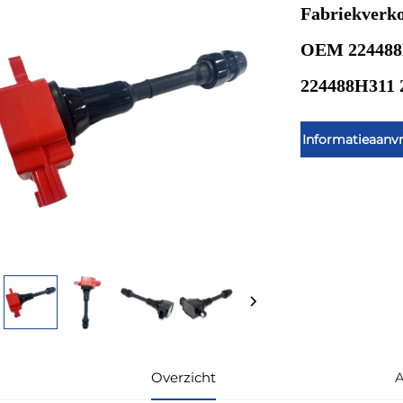
Fabriekverk
OEM 224488
224488H311 
Informatieaanv
Overzicht
A