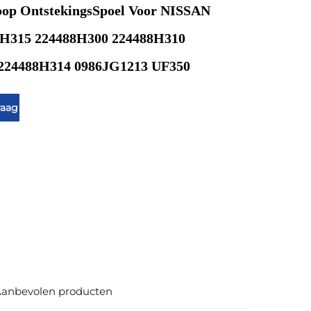
oop OntstekingsSpoel Voor NISSAN
H315 224488H300 224488H310
224488H314 0986JG1213 UF350
raag
anbevolen producten