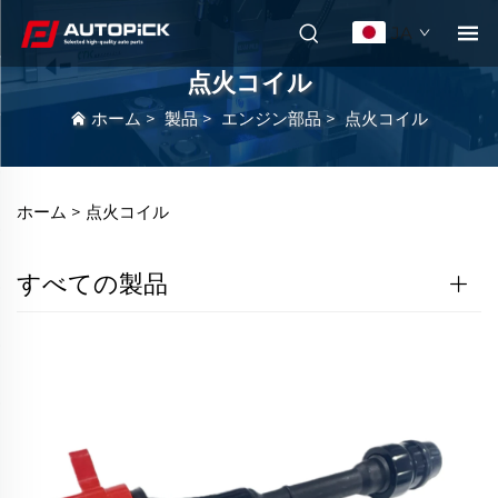
JA
点火コイル
ホーム
>
製品
>
エンジン部品
>
点火コイル
ホーム >
点火コイル
すべての製品