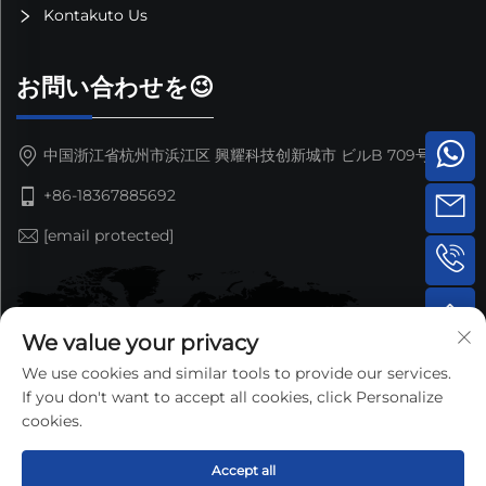
Kontakuto Us
お問い合わせを😉
中国浙江省杭州市浜江区 興耀科技创新城市 ビルB 709号室
+86-18367885692
[email protected]
We value your privacy
We use cookies and similar tools to provide our services.
If you don't want to accept all cookies, click Personalize
cookies.
Accept all