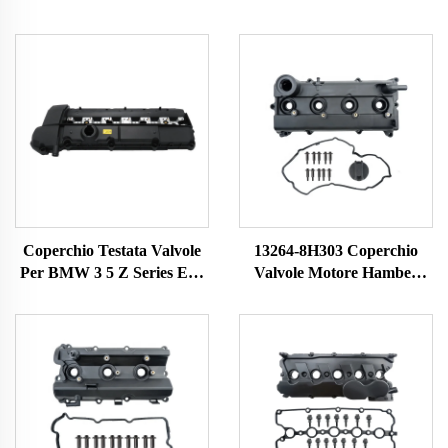
Coperchio Testata Valvole
13264-8H303 Coperchio
Per BMW 3 5 Z Series E36
Valvole Motore Hamber
323i 328i M3 E39 528i E36
Rocker Testata Cilindri
E37 E38 Z3 11121703341
Camera Rocker Adatto per
11121748630
Nissan X-TRAIL
132648H301 132648H300