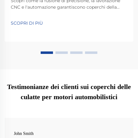
Scopri come la fusione di precisione, la lavorazione
CNC e l'automazione garantiscono coperchi della
testata resistenti e ad alte prestazioni. Informazioni
sui materiali, sulla tecnologia di tenuta e sul controllo
SCOPRI DI PIÙ
qualità. Esplora ora.
Testimonianze dei clienti sui coperchi delle
culatte per motori automobilistici
John Smith