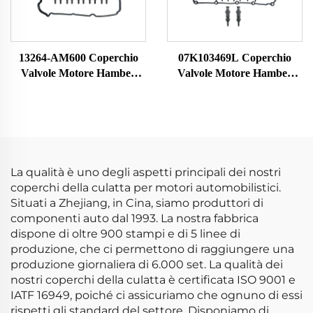
13264-AM600 Coperchio
07K103469L Coperchio
Valvole Motore Hamber
Valvole Motore Hamber
Rocker Testata Cilindri
Rocker Testata Cilindri
Camera Rocker Adatto per
Rocker Chamber Adatto
Nissan 350Z 13264-AM600
per VW Jetta Rabbit Golf
Audi
La qualità è uno degli aspetti principali dei nostri
coperchi della culatta per motori automobilistici.
Situati a Zhejiang, in Cina, siamo produttori di
componenti auto dal 1993. La nostra fabbrica
dispone di oltre 900 stampi e di 5 linee di
produzione, che ci permettono di raggiungere una
produzione giornaliera di 6.000 set. La qualità dei
nostri coperchi della culatta è certificata ISO 9001 e
IATF 16949, poiché ci assicuriamo che ognuno di essi
rispetti gli standard del settore. Disponiamo di