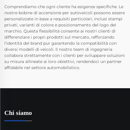
Comprendiamo che ogni cliente ha esigenze specifiche. Le
nostre bobine di accensione per autoveicoli possono essere
personalizzate in base a requisiti particolari, inclusi stampi
privati, varianti di colore e posizionamento del logo del
marchio. Questa flessibilità consente ai nostri clienti di
differenziare i propri prodotti sul mercato, rafforzando
l'identità del brand pur garantendo la compatibilità con
diversi modelli di veicoli. Il nostro team di ingegneria
collabora strettamente con i clienti per sviluppare soluzioni
su misura allineate ai loro obiettivi, rendendoci un partner
affidabile nel settore automobilistico.
Chi siamo