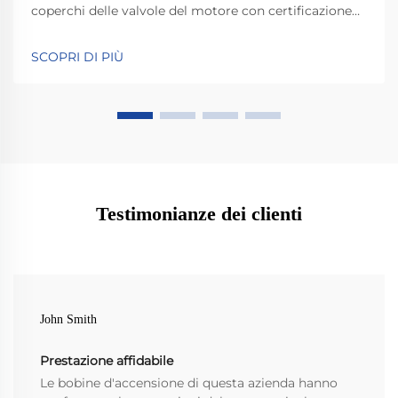
coperchi delle valvole del motore con certificazione
IATF 16949, fusione sotto pressione di precisione e
test avanzati di controllo qualità per un'affidabilità
SCOPRI DI PIÙ
conforme agli standard OEM. Scopri di più.
Testimonianze dei clienti
John Smith
Prestazione affidabile
Le bobine d'accensione di questa azienda hanno