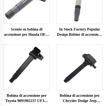
Sconto su bobina di
In Stock Factory Popular
accensione per Honda OEM
Desiqn Bobine di accensione
30520PGKA01
OEM 90919 C2007
30520PVJA01
90919C2007 90919-C2007
30520PVFA01
per TOYOTA Bobina di
30520RDJA01 UF400
accensione Auto Ricambi
Bobina di accensione per
Bobina di accensione per
Toyota 9091902237 UF323
Chrysler Dodge Jeep
F005X11799
68242286AA UF754 UF751