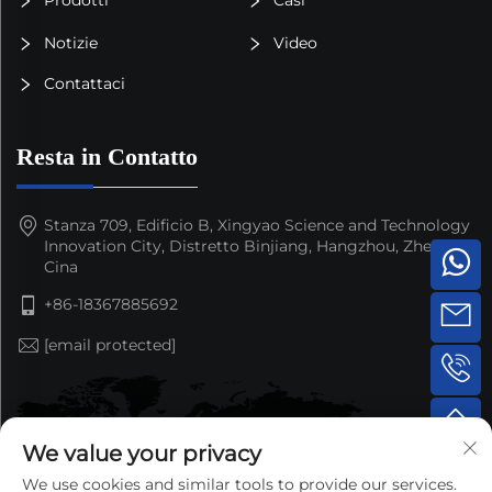
Notizie
Video
Contattaci
Resta in Contatto
Stanza 709, Edificio B, Xingyao Science and Technology
Innovation City, Distretto Binjiang, Hangzhou, Zhejiang,
Cina
+86-18367885692
[email protected]
We value your privacy
We use cookies and similar tools to provide our services.