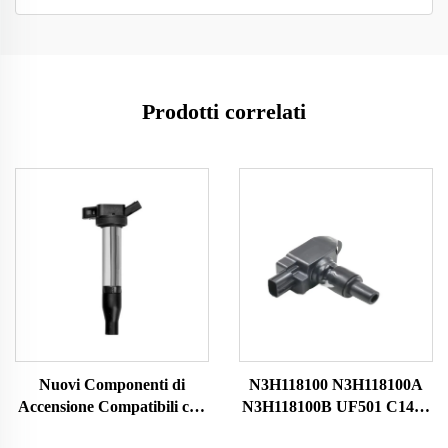
Prodotti correlati
Nuovi Componenti di
N3H118100 N3H118100A
Accensione Compatibili con
N3H118100B UF501 C1459
Toyota Tacoma UF796
HITACHIIGC0089 Bobina