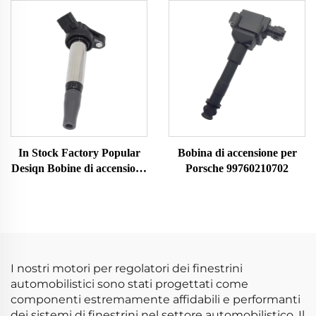
9091902273 90919A2008
di accensione motore auto
Bobina di Accensione
per Mazda Bobina di
Confezione 9004A19002
accensione auto
UF796
In Stock Factory Popular
Bobina di accensione per
Desiqn Bobine di accensione
Porsche 99760210702
OEM 90919 C2007
90919C2007 90919-C2007
per TOYOTA Bobina di
accensione Auto Ricambi
I nostri motori per regolatori dei finestrini
automobilistici sono stati progettati come
componenti estremamente affidabili e performanti
dei sistemi di finestrini nel settore automobilistico. Il