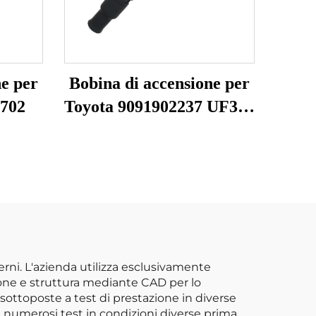
ne per
Bobina di accensione per
0702
Toyota 9091902237 UF323
F005X11799
derni. L'azienda utilizza esclusivamente
ione e struttura mediante CAD per lo
ttoposte a test di prestazione in diverse
are numerosi test in condizioni diverse prima