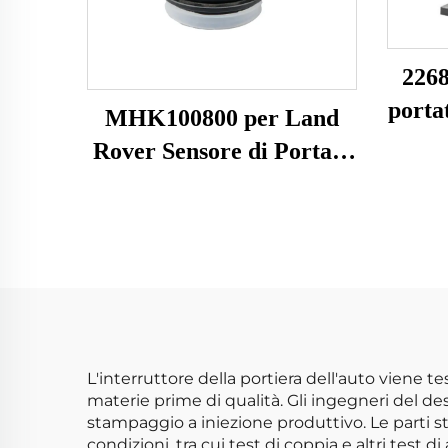
2268
porta
MHK100800 per Land
7B00
Rover Sensore di Portata
50
d'Aria MAF Misuratore
Sens
10163 0280218010
di 
7516134 42905 86134
MHK100800 LM40
L'interruttore della portiera dell'auto viene t
materie prime di qualità. Gli ingegneri del d
stampaggio a iniezione produttivo. Le parti
condizioni, tra cui test di coppia e altri test