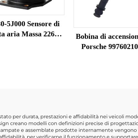
0-5J000 Sensore di
ta aria Massa 22680-
Bobina di accensio
0 22680-7B001 74-
Porsche 9976021
014 79021081 per
ore MAF Misuratore
portata aria Nissan
estato per durata, prestazioni e affidabilità nei veicoli mo
esign creano modelli con definizioni precise di progettaz
 stampate e assemblate prodotte internamente vengono so
 di affidabilità, per verificarne il funzionamento e support