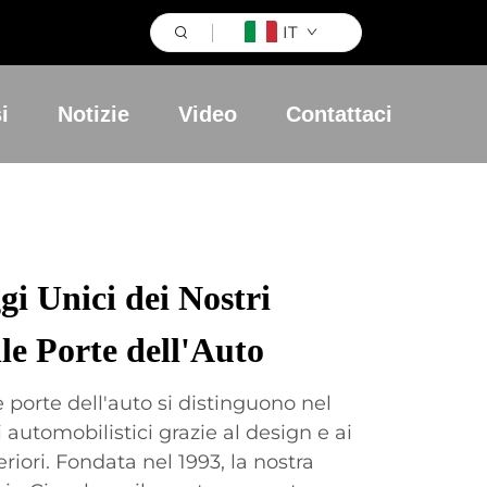
IT
i
Notizie
Video
Contattaci
gi Unici dei Nostri
lle Porte dell'Auto
le porte dell'auto si distinguono nel
automobilistici grazie al design e ai
riori. Fondata nel 1993, la nostra