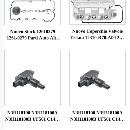
Nuovo Coperchio Valvole
Nuovo Stock 12610279
Testata 12310-R70-A00 264-
1261-0279 Parti Auto Alta
491 12310R70A00 12310-
Qualità Alluminio Cilindro
R70-A10 per Motore 2008-
Motore per C-hevrolet
2017 Alta Qualità
Equinox 2010-2017
Coperchio Testata Valvole
N3H118100 N3H118100A
N3H118100 N3H118100A
N3H118100B UF501 C1459
N3H118100B UF501 C1459
HITACHIIGC0089 Bobina
HITACHIIGC0089 Bobina