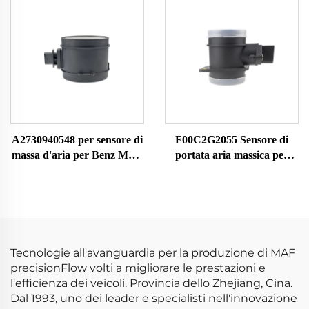
1271861 7648065
A2730940548 per sensore di
F00C2G2055 Sensore di
massa d'aria per Benz MAF
portata aria massica per
Meter LM1150 0280218173
Audi Ford Seat Kodak
0280218190 30114 558131
Volkswagen Sensore MAF
101355 29516 38788
Contatore di portata d'aria
7516213 42862
1051396 1209109 1344951
1384275
Tecnologie all'avanguardia per la produzione di MAF
precisionFlow volti a migliorare le prestazioni e
l'efficienza dei veicoli. Provincia dello Zhejiang, Cina.
Dal 1993, uno dei leader e specialisti nell'innovazione