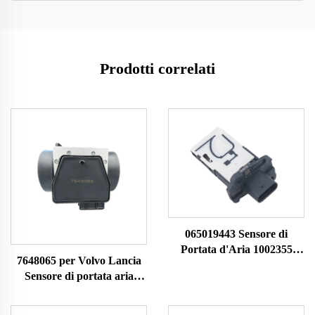
Prodotti correlati
065019443 Sensore di
Portata d'Aria 1002355
7648065 per Volvo Lancia
A2C99285400 10197974
Sensore di portata aria
Adatto per MG Sensore di
MAF 22690 0280213025
Flusso d'Aria
0986280114 7516065 86065