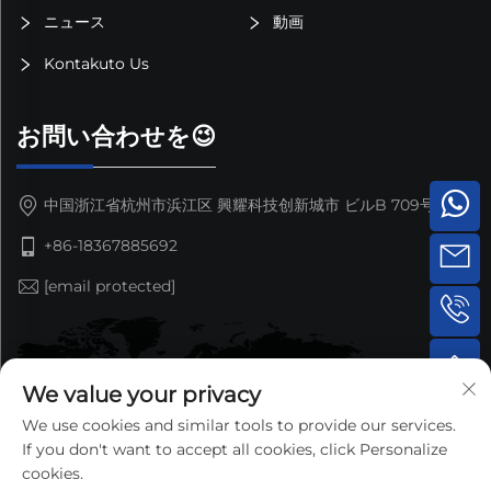
ニュース
動画
Kontakuto Us
お問い合わせを😉
中国浙江省杭州市浜江区 興耀科技创新城市 ビルB 709号室
+86-18367885692
[email protected]
We value your privacy
We use cookies and similar tools to provide our services.
If you don't want to accept all cookies, click Personalize
cookies.