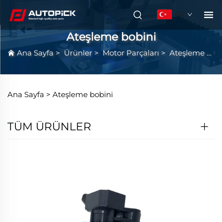
TR
Ateşleme bobini
Ana Sayfa
>
Ürünler
>
Motor Parçaları
>
Ateşleme bobini
Ana Sayfa >
Ateşleme bobini
TÜM ÜRÜNLER