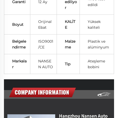
Garanti
12 Ay
ediliyo
edildi
r
Orijinal
KALİT
Yüksek
Boyut
Ebat
E
kaliteli
Belgele
ISO9001
Malze
Plastik ve
ndirme
/CE
me
alüminyum
Markala
NANSE
Ateşleme
Tip
r
N AUTO
bobini