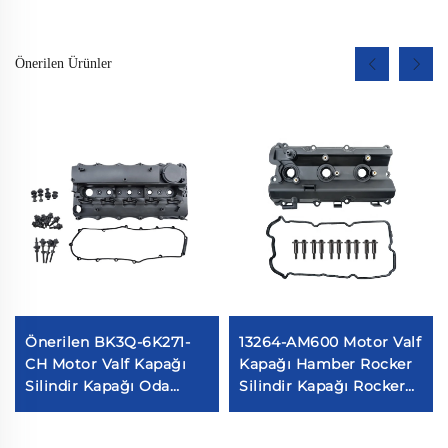
Önerilen Ürünler
Önerilen BK3Q-6K271-
13264-AM600 Motor Valf
CH Motor Valf Kapağı
Kapağı Hamber Rocker
Silindir Kapağı Oda
Silindir Kapağı Rocker
Otomotiv Parçaları
Odası Nissan 350Z
Ranger 3.2 TDCI4X4
13264-AM600 için