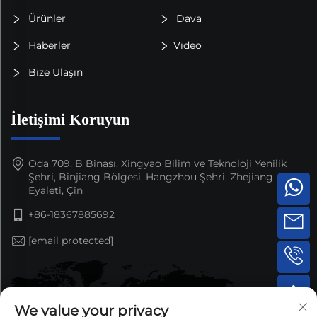
Ürünler
Dava
Haberler
Video
Bize Ulaşın
İletişimi Koruyun
Oda 709, B Binası, Xingyao Bilim ve Teknoloji Yenilik
Şehri, Binjiang Bölgesi, Hangzhou Şehri, Zhejiang
Eyaleti, Çin
+86-18367885692
[email protected]
We value your privacy