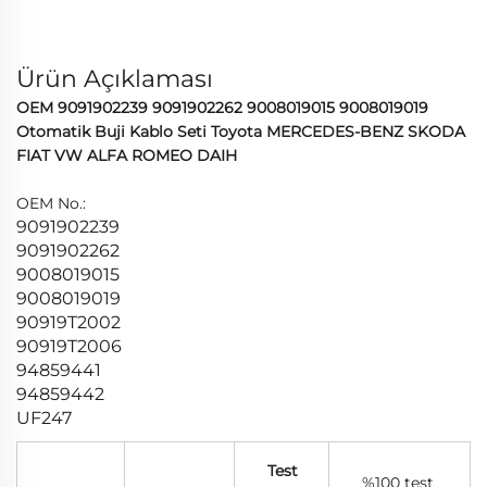
Ürün Açıklaması
OEM 9091902239 9091902262 9008019015 9008019019
Otomatik Buji Kablo Seti Toyota MERCEDES-BENZ SKODA
FIAT VW ALFA ROMEO DAIH
OEM No.:
9091902239
9091902262
9008019015
9008019019
90919T2002
90919T2006
94859441
94859442
UF247
Test
%100 test