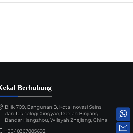
Kekal Berhubung
Bilik 709, Bangunan B, Kota Inovasi Sains
dan Teknologi Xingyao, Daerah Binjiang,
Bandar Hangzhou, Wilayah Zhejiang, China
+86-18367885692