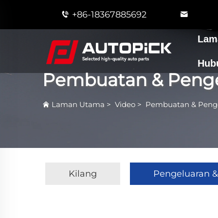
+86-18367885692
Lam
Hub
Pembuatan & Penge
Laman Utama
>
Video
>
Pembuatan & Peng
Kilang
Pengeluaran &