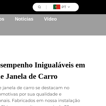
PT
os
Notícias
Vídeo
esempenho Inigualáveis em
de Janela de Carro
e janela de carro se destacam no
motivas por sua qualidade e
onais. Fabricados em nossa instalação