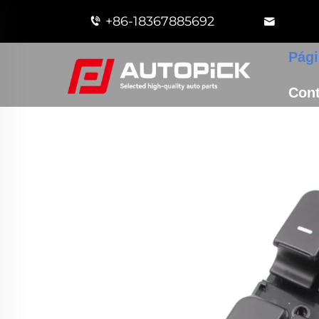
+86-18367885692
Pági
Cont