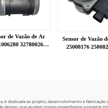
sor de Vazão de Ar
Sensor de Vazão d
1006280 327800261
25008176 25008
mpatível com Faw
25008302 25008
efang Sensor MAF
25180303 Compatív
dor de Vazão de Ar
Buick Chevrolet S
de Vazão de A
na, é dedicada ao projeto, desenvolvimento e fabricação 
de design, que ajudam nossos engenheiros a projetar int