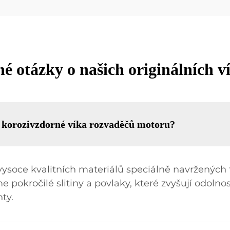
é otázky o našich originálních v
e korozivzdorné víka rozvaděčů motoru?
vysoce kvalitních materiálů speciálně navržených 
kročilé slitiny a povlaky, které zvyšují odolnos
ty.