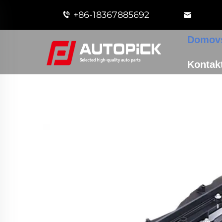
+86-18367885692
Domovs
Kontakt