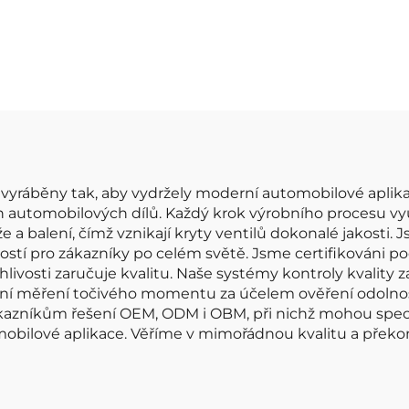
er Rocker Válcová
Startovací cívka
 Rocker komora pro
CM11124A 305205
issan X-TRAIL
20729 GN1088611B
48H301 132648H300
781 UF 781 UF781
Honda Startovací 
Zapalovací cív
u vyráběny tak, aby vydržely moderní automobilové aplik
ch automobilových dílů. Každý krok výrobního procesu vy
 a balení, čímž vznikají kryty ventilů dokonalé jakosti.
ostí pro zákazníky po celém světě. Jsme certifikováni p
ivosti zaručuje kvalitu. Naše systémy kontroly kvality za
tní měření točivého momentu za účelem ověření odolnosti 
azníkům řešení OEM, ODM i OBM, při nichž mohou specifi
obilové aplikace. Věříme v mimořádnou kvalitu a překo