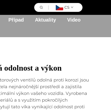
CS
Případ
Aktuality
Video
 odolnost a výkon
orových ventilů odolná proti korozi jsou
la nejnáročnější prostředí a zajistila
timální výkon vašeho vozidla. Vyrobena
eriálů a s využitím pokročilých
tují tato víka vynikající odolnost proti