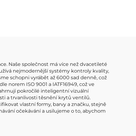
 OEM
C1459 HITACHIIGC0089
9B013
Auto Motorová
1 UF-
zapalovací cívka pro
 pro
Mazda Bobina De
cívka
Encendido Del Coche
ka
ace. Naše společnost má více než dvacetileté
užívá nejmodernější systémy kontroly kvality,
 Jsme schopni vyrábět až 6000 sad denně, což
odle norem ISO 9001 a IATF16949, což ve
hrnují pokročilé inteligentní vizuální
a trvanlivosti těsnění krytů ventilů.
kovat vlastní formy, barvy a značku, stejně
návání očekávání a usilujeme o to, abychom