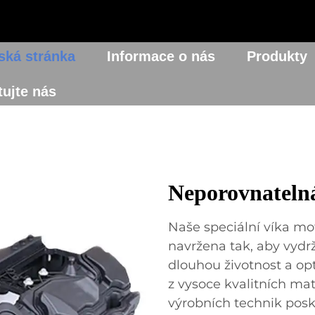
ká stránka
Informace o nás
Produkty
ujte nás
Neporovnatelná
Naše speciální víka mot
navržena tak, aby vydrže
dlouhou životnost a op
z vysoce kvalitních mat
výrobních technik posky