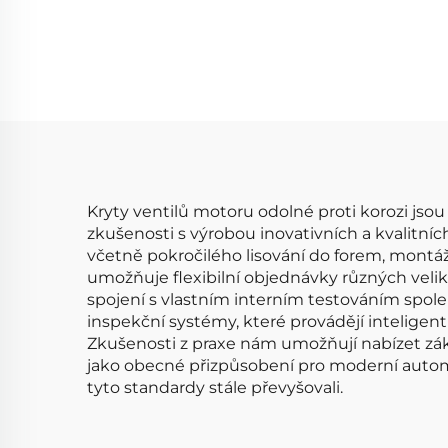
autodílů Hliníkový válec
Hamb
motoru pro C-hevrolet
hlava
Equinox 2010-2017 Víko
N
ventilového rozvodu
1326
Kryty ventilů motoru odolné proti korozi jso
zkušenosti s výrobou inovativních a kvalitní
včetně pokročilého lisování do forem, montáže
umožňuje flexibilní objednávky různých velik
spojení s vlastním interním testováním spolehl
inspekční systémy, které provádějí inteligen
Zkušenosti z praxe nám umožňují nabízet zák
jako obecné přizpůsobení pro moderní autom
tyto standardy stále převyšovali.