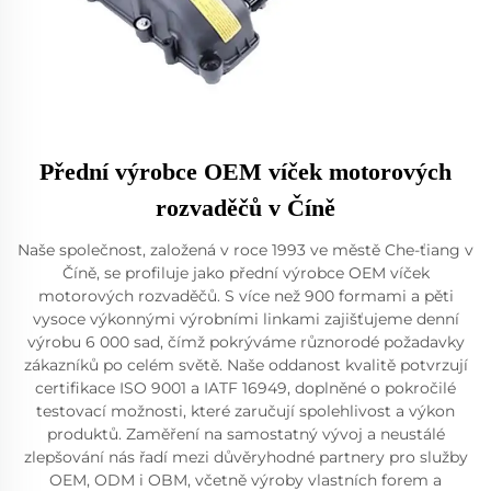
Přední výrobce OEM víček motorových
rozvaděčů v Číně
Naše společnost, založená v roce 1993 ve městě Che-ťiang v
Číně, se profiluje jako přední výrobce OEM víček
motorových rozvaděčů. S více než 900 formami a pěti
vysoce výkonnými výrobními linkami zajišťujeme denní
výrobu 6 000 sad, čímž pokrýváme různorodé požadavky
zákazníků po celém světě. Naše oddanost kvalitě potvrzují
certifikace ISO 9001 a IATF 16949, doplněné o pokročilé
testovací možnosti, které zaručují spolehlivost a výkon
produktů. Zaměření na samostatný vývoj a neustálé
zlepšování nás řadí mezi důvěryhodné partnery pro služby
OEM, ODM i OBM, včetně výroby vlastních forem a