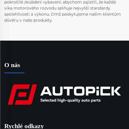
pokročilé zkušební vybavení, abychom zajistili, že každá
víka motorového rozvodu splňuje nejvyšší standardy
spolehlivosti a výkonu, čímž poskytujeme našim klientům
důvěru v naše produkty.
O nás
Rychlé odkazy