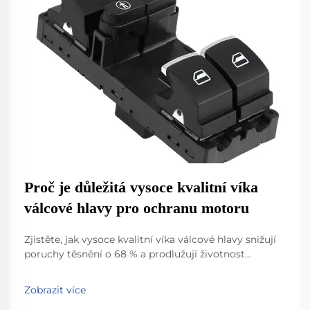
Proč je důležitá vysoce kvalitní víka
válcové hlavy pro ochranu motoru
Zjistěte, jak vysoce kvalitní víka válcové hlavy snižují
poruchy těsnění o 68 % a prodlužují životnost
motoru. Seznamte se s materiály a technologiemi
těsnění, které snižují náklady na údržbu o 40 %.
Zobrazit více
Podívejte se na skutečná data SAE.