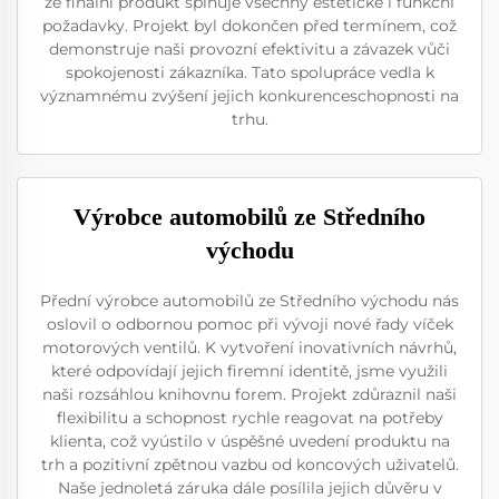
že finální produkt splňuje všechny estetické i funkční
požadavky. Projekt byl dokončen před termínem, což
demonstruje naši provozní efektivitu a závazek vůči
spokojenosti zákazníka. Tato spolupráce vedla k
významnému zvýšení jejich konkurenceschopnosti na
trhu.
Výrobce automobilů ze Středního
východu
Přední výrobce automobilů ze Středního východu nás
oslovil o odbornou pomoc při vývoji nové řady víček
motorových ventilů. K vytvoření inovativních návrhů,
které odpovídají jejich firemní identitě, jsme využili
naši rozsáhlou knihovnu forem. Projekt zdůraznil naši
flexibilitu a schopnost rychle reagovat na potřeby
klienta, což vyústilo v úspěšné uvedení produktu na
trh a pozitivní zpětnou vazbu od koncových uživatelů.
Naše jednoletá záruka dále posílila jejich důvěru v