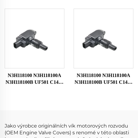
12310R70A00 12310-R70-
OEM CM11124A
A10 pro motor 2008-2017
3052059B013 20729
Vysoká kvalita
GN1088611B1 UF-781 UF
781 UF781 pro Honda
Startovací cívka Zapalovací
cívka
N3H118100 N3H118100A
N3H118100 N3H118100A
N3H118100B UF501 C1459
N3H118100B UF501 C1459
HITACHIIGC0089 Auto
HITACHIIGC0089 Auto
Motorová zapalovací cívka
Motorová zapalovací cívka
pro Mazda Bobina De
pro Mazda Bobina De
Encendido Del Coche
Encendido Del Coche
Jako výrobce originálních vík motorových rozvodu
(OEM Engine Valve Covers) s renomé v této oblasti