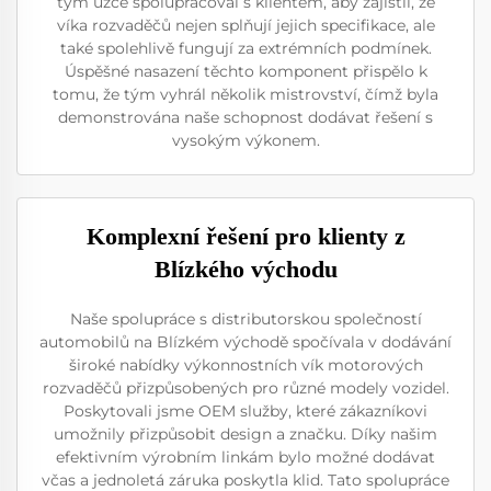
tým úzce spolupracoval s klientem, aby zajistil, že
víka rozvaděčů nejen splňují jejich specifikace, ale
také spolehlivě fungují za extrémních podmínek.
Úspěšné nasazení těchto komponent přispělo k
tomu, že tým vyhrál několik mistrovství, čímž byla
demonstrována naše schopnost dodávat řešení s
vysokým výkonem.
Komplexní řešení pro klienty z
Blízkého východu
Naše spolupráce s distributorskou společností
automobilů na Blízkém východě spočívala v dodávání
široké nabídky výkonnostních vík motorových
rozvaděčů přizpůsobených pro různé modely vozidel.
Poskytovali jsme OEM služby, které zákazníkovi
umožnily přizpůsobit design a značku. Díky našim
efektivním výrobním linkám bylo možné dodávat
včas a jednoletá záruka poskytla klid. Tato spolupráce