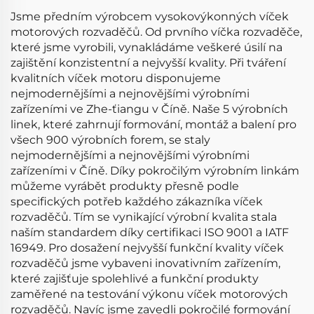
Jsme předním výrobcem vysokovýkonných víček
motorových rozvaděčů. Od prvního víčka rozvaděče,
které jsme vyrobili, vynakládáme veškeré úsilí na
zajištění konzistentní a nejvyšší kvality. Při tváření
kvalitních víček motoru disponujeme
nejmodernějšími a nejnovějšími výrobními
zařízeními ve Zhe-ťiangu v Číně. Naše 5 výrobních
linek, které zahrnují formování, montáž a balení pro
všech 900 výrobních forem, se staly
nejmodernějšími a nejnovějšími výrobními
zařízeními v Číně. Díky pokročilým výrobním linkám
můžeme vyrábět produkty přesně podle
specifických potřeb každého zákazníka víček
rozvaděčů. Tím se vynikající výrobní kvalita stala
naším standardem díky certifikaci ISO 9001 a IATF
16949. Pro dosažení nejvyšší funkční kvality víček
rozvaděčů jsme vybaveni inovativním zařízením,
které zajišťuje spolehlivé a funkční produkty
zaměřené na testování výkonu víček motorových
rozvaděčů. Navíc jsme zavedli pokročilé formování