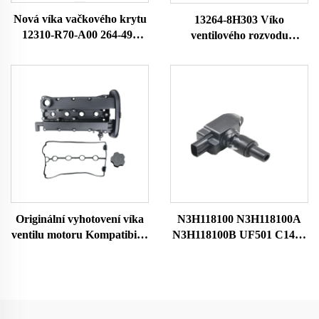
Nová víka vačkového krytu
13264-8H303 Víko
12310-R70-A00 264-491
ventilového rozvodu
12310R70A00 12310-R70-
Hamber Rocker Válcová
A10 pro motor 2008-2017
hlava Rocker komora pro
Vysoká kvalita
Nissan X-TRAIL
132648H301 132648H300
Originální vyhotovení víka
N3H118100 N3H118100A
ventilu motoru Kompatibilní
N3H118100B UF501 C1459
s Chevrolet Aveo 1,6L 2004-
HITACHIIGC0089 Auto
2005 Plast 96473698 96473
Motorová zapalovací cívka
964-73-698 Víko ventilu
pro Mazda Bobina De
Encendido Del Coche