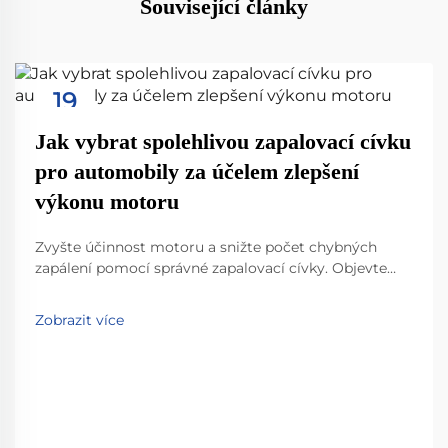
Související články
19
Sep
Jak vybrat spolehlivou zapalovací cívku
pro automobily za účelem zlepšení
výkonu motoru
Zvyšte účinnost motoru a snižte počet chybných
zapálení pomocí správné zapalovací cívky. Objevte
klíčové technické parametry, rozdíly mezi
originálními (OEM) a náhradními díly a způsob
Zobrazit více
přizpůsobení cívek potřebám vašeho vozidla. Získejte
odborné rady ještě dnes.