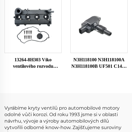
Vysoká kvalita
Equinox 2010-2017 Víko
ventilového rozvodu
13264-8H303 Víko
N3H118100 N3H118100A
ventilového rozvodu
N3H118100B UF501 C1459
Hamber Rocker Válcová
HITACHIIGC0089 Auto
hlava Rocker komora pro
Motorová zapalovací cívka
Nissan X-TRAIL
pro Mazda Bobina De
132648H301 132648H300
Encendido Del Coche
Vyrábíme kryty ventilů pro automobilové motory
odolné vůči korozi. Od roku 1993 jsme si v oblasti
návrhu, vývoje a výroby automobilových dílů
vytvořili odborné know-how. Zajišťujeme suroviny