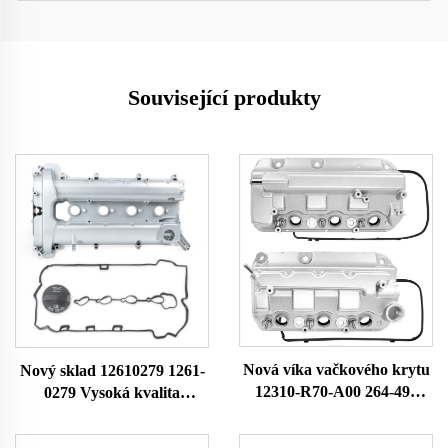
Související produkty
Nová víka vačkového krytu
Nový sklad 12610279 1261-
12310-R70-A00 264-491
0279 Vysoká kvalita
12310R70A00 12310-R70-
autodílů Hliníkový válec
A10 pro motor 2008-2017
motoru pro C-hevrolet