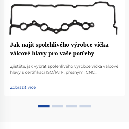
Jak najít spolehlivého výrobce víčka
válcové hlavy pro vaše potřeby
Zjistěte, jak vybrat spolehlivého výrobce víčka válcové
hlavy s certifikací ISO/IATF, přesnými CNC
tolerancemi a ověřeným výkonem. Vyhněte se
nákladným vadám – získejte své vlastní řešení ještě
Zobrazit více
dnes.