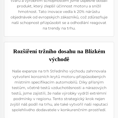
tvarů a výrobním schopnostem jsme úspěšně dodali
produkt, který zlepšil účinnost motoru a snížil
hmotnost. Tato inovace vedla k 20% nárůstu
objednávek od evropských zákazníků, což zdůrazňuje
naši schopnost přizpůsobit se a odhodlání reagovat
na trendy na trhu.
Rozšíření tržního dosahu na Blízkém
východě
Naše expanze na trh Středního východu zahrnovala
vytvoření korozních krytů motoru přizpůsobených
místním specifikacím automobilů. Díky přísným
testům, včetně testů vzduchotěsnosti a nárazových
testů, jsme zajistili, že naše výrobky vydrží extrémní
podmínky v regionu. Tento strategický krok nejen
zvýšil náš podíl na trhu, ale také vytvořil naši reputaci
spolehlivého dodavatele v konkurenčním prostředí.