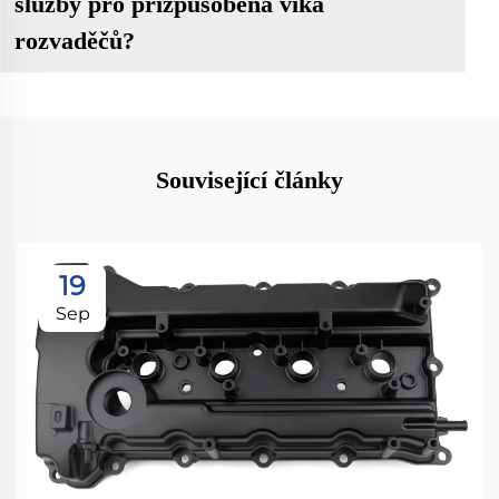
služby pro přizpůsobená víka
rozvaděčů?
Související články
19
Sep