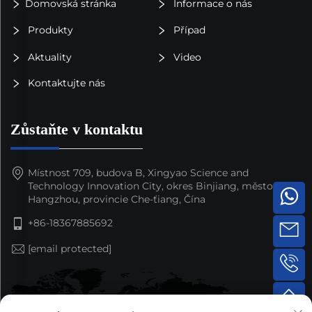
Domovská stránka
Informace o nás
Produkty
Případ
Aktuality
Video
Kontaktujte nás
Zůstaňte v kontaktu
Místnost 709, budova B, Xingyao Science and
Technology Innovation City, okres Binjiang, město
Hangzhou, provincie Che-ťiang, Čína
+86-18367885692
[email protected]