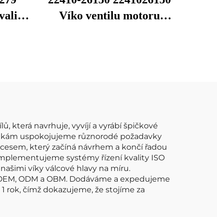
valita
Víko ventilu motoru
válec
Hamber Rocker Válec
olet
hlavy válců Komora
 Víko
klapky Pro Hyundai
odu
Accent S těsněním
 která navrhuje, vyvíjí a vyrábí špičkové
m linkám uspokojujeme různorodé požadavky
ocesem, který začíná návrhem a končí řadou
, implementujeme systémy řízení kvality ISO
 našimi víky válcové hlavy na míru.
mi OEM, ODM a OBM. Dodáváme a expedujeme
1 rok, čímž dokazujeme, že stojíme za