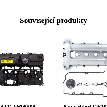
Související produkty
A11128605598
Nový sklad 12610