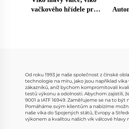
vačkového hřídele pro
Autom
BMW 3 5 Z řady E36 323i
Díly
328i M3 E39 528i E36
v
E37 E38 Z3 11121703341
Kom
11121748630
Od roku 1993 je naše společnost z čínské obla
technologie na míru, jako jsou například ví
zákazníků, aniž bychom kompromitovali kvali
testů výkonu a odolnosti. Abychom zajistili,
9001 a IATF 16949. Zaměřujeme se na to být nej
Pomáháme svým klientům a nabízíme možnos
naše víka do Spojených států, Evropy a Stře
výkonem a kvalitou našich vík válcové hlavy 