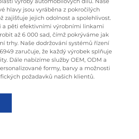
blasti výroby automobilových dílů. Naše
vé hlavy jsou vyráběna z pokročilých
 zajišťuje jejich odolnost a spolehlivost.
 a pěti efektivními výrobními linkami
obit až 6 000 sad, čímž pokrýváme jak
í trhy. Naše dodržování systémů řízení
16949 zaručuje, že každý výrobek splňuje
lity. Dále nabízíme služby OEM, ODM a
ersonalizované formy, barvy a možnosti
fických požadavků našich klientů.