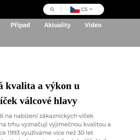
CS
Případ
Aktuality
Video
 kvalita a výkon u
íček válcové hlavy
dí na nabízení zákaznických víček
 na trhu vyznačují výjimečnou kvalitou a
ce 1993 využíváme více než 30 let