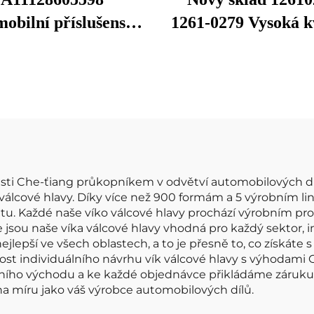
obilní příslušenství
1261-0279 Vysoká k
 motoru Víko hlavy
autodílů Hliníkový 
álců 11128605598
motoru pro C-hevr
patibilní s BM.W
Equinox 2010-2017
F52 G38 F49
ventilového rozv
sti Che-ťiang průkopníkem v odvětví automobilových dílů,
ka válcové hlavy. Díky více než 900 formám a 5 výrobní
tu. Každé naše víko válcové hlavy prochází výrobním pr
 že jsou naše víka válcové hlavy vhodná pro každý sektor
lepší ve všech oblastech, a to je přesně to, co získáte s
t individuálního návrhu vík válcové hlavy s výhoda
dního východu a ke každé objednávce přikládáme záruku 
na míru jako váš výrobce automobilových dílů.