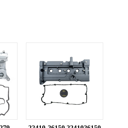
279
22410-26150 2241026150