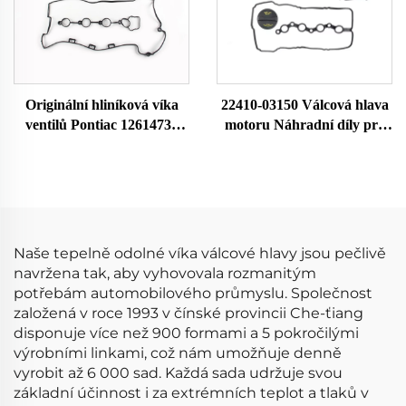
Originální hliníková víka
22410-03150 Válcová hlava
ventilů Pontiac 12614738
motoru Náhradní díly pro
12587283 hlavy válců a
auto Kompatibilní s
těsnění nový stav autodíly
Hyundai-Verna 22410-
vačkový mechanismus
03150
Naše tepelně odolné víka válcové hlavy jsou pečlivě
navržena tak, aby vyhovovala rozmanitým
potřebám automobilového průmyslu. Společnost
založená v roce 1993 v čínské provincii Che-ťiang
disponuje více než 900 formami a 5 pokročilými
výrobními linkami, což nám umožňuje denně
vyrobit až 6 000 sad. Každá sada udržuje svou
základní účinnost i za extrémních teplot a tlaků v