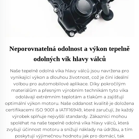
Neporovnatelná odolnost a výkon tepelně
odolných vík hlavy válců
Naše tepelně odolná víka hlavy válců jsou navržena pro
vynikající výkon a dlouhou životnost, což je činí ideální
volbou pro automobilové aplikace. Díky pokročilým
materiálům a přesným výrobním technikám tyto víka
odolávají extrémním teplotám a tlakům a zajišťují
optimální výkon motoru. Naše oddanost kvalitě je doložena
certifikacemi ISO 9001 a IATF16949, které zaručují, že každý
výrobek splňuje nejvyšší standardy. Zákazníci mohou
spoléhat na naše tepelně odolná víka hlavy válců, která
zvyšují účinnost motoru a snižují náklady na údržbu, a tím
poskytují výjimečnou hodnotu jak pro domácí, tak