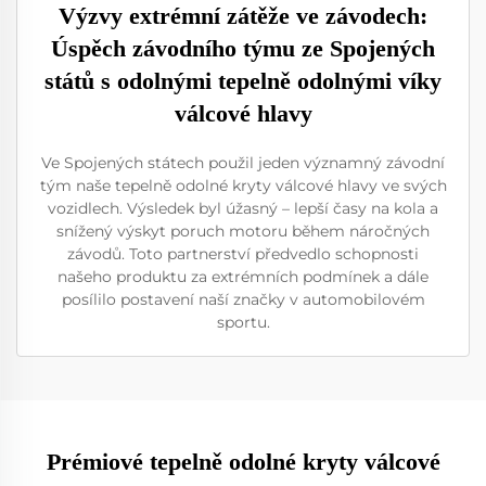
Výzvy extrémní zátěže ve závodech:
Úspěch závodního týmu ze Spojených
států s odolnými tepelně odolnými víky
válcové hlavy
Ve Spojených státech použil jeden významný závodní
tým naše tepelně odolné kryty válcové hlavy ve svých
vozidlech. Výsledek byl úžasný – lepší časy na kola a
snížený výskyt poruch motoru během náročných
závodů. Toto partnerství předvedlo schopnosti
našeho produktu za extrémních podmínek a dále
posílilo postavení naší značky v automobilovém
sportu.
Prémiové tepelně odolné kryty válcové