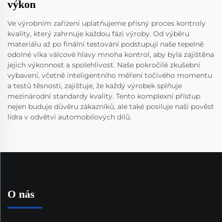
výkon
Ve výrobním zařízení uplatňujeme přísný proces kontroly
kvality, který zahrnuje každou fázi výroby. Od výběru
materiálu až po finální testování podstupují naše tepelně
odolné víka válcové hlavy mnoha kontrol, aby byla zajištěna
jejich výkonnost a spolehlivost. Naše pokročilé zkušební
vybavení, včetně inteligentního měření točivého momentu
a testů těsnosti, zajišťuje, že každý výrobek splňuje
mezinárodní standardy kvality. Tento komplexní přístup
nejen buduje důvěru zákazníků, ale také posiluje naši pověst
lídra v odvětví automobilových dílů.
O nás