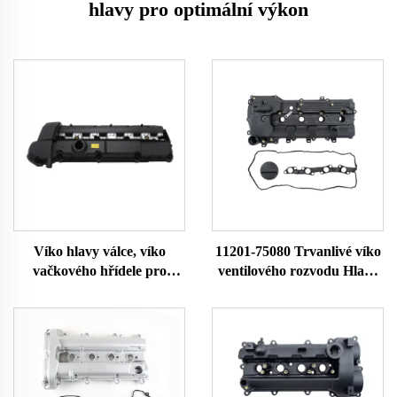
hlavy pro optimální výkon
Víko hlavy válce, víko
11201-75080 Trvanlivé víko
vačkového hřídele pro
ventilového rozvodu Hlava
BMW 3 5 Z řady E36 323i
válců Autodíly pro Toyota
328i M3 E39 528i E36 E37
Tacoma 2016-2021 11201-
E38 Z3 11121703341
0C050
11121748630