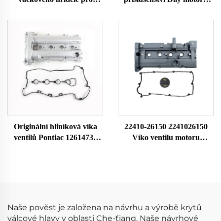
BMW 3 5 Z řady E36 323i
Víko hlavy válců
328i M3 E39 528i E36 E37
11128605598 Kompatibilní s
E38 Z3 11121703341
BM.W F52 G38 F49
11121748630
Originální hliníková víka
22410-26150 2241026150
ventilů Pontiac 12614738
Víko ventilu motoru
12587283 hlavy válců a
Hamber Rocker Válec hlavy
těsnění nový stav autodíly
válců Komora klapky Pro
vačkový mechanismus
Hyundai Accent S těsněním
Naše pověst je založena na návrhu a výrobě krytů
válcové hlavy v oblasti Che-ťiang. Naše návrhové