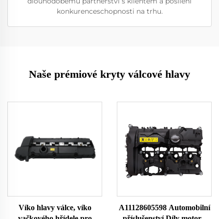
dlouhodobému partnerství s klientem a posílení
konkurenceschopnosti na trhu.
Naše prémiové kryty válcové hlavy
Víko hlavy válce, víko
A11128605598 Automobilní
vačkového hřídele pro
příslušenství Díly motoru