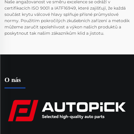
Naše angažovanost ve směru excelence se odráží v
certifikacích ISO 9001 a IATF16949, které zajišťují, že každá
součást krytu válcové hlavy splňuje přísné průmyslové
normy. Použitím pokročilých zkušebních zařízení a metodik
můžeme zaručit spolehlivost a výkon našich produktů a
poskytnout tak našim zákazníkům klid a jistotu.
O nás