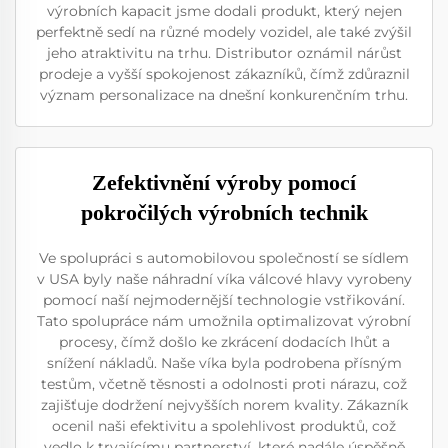
výrobních kapacit jsme dodali produkt, který nejen
perfektně sedí na různé modely vozidel, ale také zvýšil
jeho atraktivitu na trhu. Distributor oznámil nárůst
prodeje a vyšší spokojenost zákazníků, čímž zdůraznil
význam personalizace na dnešní konkurenčním trhu.
Zefektivnění výroby pomocí
pokročilých výrobních technik
Ve spolupráci s automobilovou společností se sídlem
v USA byly naše náhradní víka válcové hlavy vyrobeny
pomocí naší nejmodernější technologie vstřikování.
Tato spolupráce nám umožnila optimalizovat výrobní
procesy, čímž došlo ke zkrácení dodacích lhůt a
snížení nákladů. Naše víka byla podrobena přísným
testům, včetně těsnosti a odolnosti proti nárazu, což
zajišťuje dodržení nejvyšších norem kvality. Zákazník
ocenil naši efektivitu a spolehlivost produktů, což
vedlo k trvajícímu partnerství, které nadále úspěšně