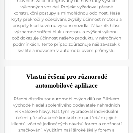
hlavních válců integrovány do nové řady vysoce
výkonných vozidel. Projekt vyžadoval přesné
konstrukční postupy a mimořádnou odolnost. Naše
kryty překročily očekávání, zvýšily účinnost motoru a
přispěly k celkovému výkonu vozidla. Zákazník hlásil
významné snížení hluku motoru a zvýšení výkonu,
což dokazuje účinnost našeho produktu v náročných
podmínkách. Tento případ zdůrazňuje náš závazek k
kvalitě a inovacím v automobilovém průmyslu.
Vlastní řešení pro různorodé
automobilové aplikace
Přední distributor automobilových dílů na Blízkém
východě hledal spolehlivého dodavatele náhradních
vík válcové hlavy. Náš tým vypracoval individuální
řešení přizpůsobené konkrétním potřebám jejich
klientů, včetně jedinečných návrhů forem a možností
značkování. Využitím naší široké škály forem a