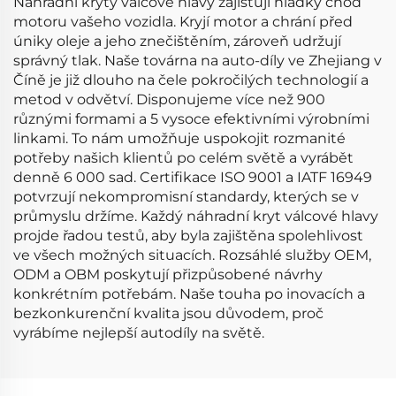
Náhradní kryty válcové hlavy zajišťují hladký chod
motoru vašeho vozidla. Kryjí motor a chrání před
úniky oleje a jeho znečištěním, zároveň udržují
správný tlak. Naše továrna na auto-díly ve Zhejiang v
Číně je již dlouho na čele pokročilých technologií a
metod v odvětví. Disponujeme více než 900
různými formami a 5 vysoce efektivními výrobními
linkami. To nám umožňuje uspokojit rozmanité
potřeby našich klientů po celém světě a vyrábět
denně 6 000 sad. Certifikace ISO 9001 a IATF 16949
potvrzují nekompromisní standardy, kterých se v
průmyslu držíme. Každý náhradní kryt válcové hlavy
projde řadou testů, aby byla zajištěna spolehlivost
ve všech možných situacích. Rozsáhlé služby OEM,
ODM a OBM poskytují přizpůsobené návrhy
konkrétním potřebám. Naše touha po inovacích a
bezkonkurenční kvalita jsou důvodem, proč
vyrábíme nejlepší autodíly na světě.