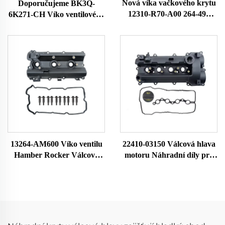
Nová víka vačkového krytu
Doporučujeme BK3Q-
12310-R70-A00 264-491
6K271-CH Víko ventilového
12310R70A00 12310-R70-
rozvodu Hlava válců
A10 pro motor 2008-2017
Autodíly kompatibilní s
Vysoká kvalita
Ranger 3.2 TDCI4X4 147
kW
13264-AM600 Víko ventilu
22410-03150 Válcová hlava
Hamber Rocker Válcová
motoru Náhradní díly pro
hlava Komora klapky Pro
auto Kompatibilní s
Nissan 350Z 13264-AM600
Hyundai-Verna 22410-
03150