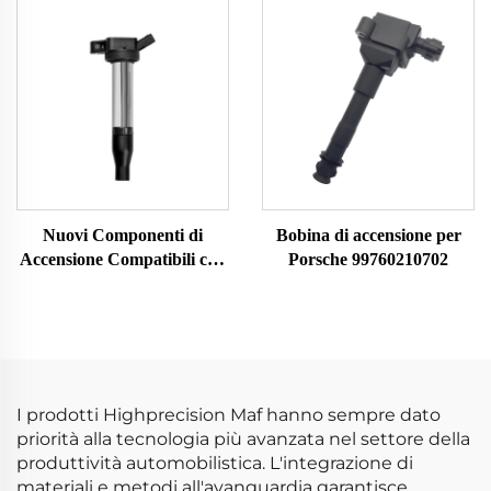
MF080 38714 7516222
30520RB0S01 CM11116
213719708010 86222
UF626 per Honda AC-URA
0891058 99660612400
Bobina De Encendido Del
Coche
Nuovi Componenti di
Bobina di accensione per
Accensione Compatibili con
Porsche 99760210702
Toyota Tacoma UF796
9091902273 90919A2008
Bobina di Accensione
Confezione 9004A19002
UF796
I prodotti Highprecision Maf hanno sempre dato
priorità alla tecnologia più avanzata nel settore della
produttività automobilistica. L'integrazione di
materiali e metodi all'avanguardia garantisce