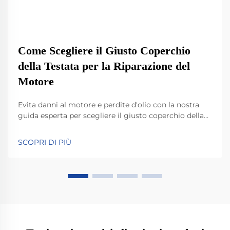
Come Scegliere il Giusto Coperchio
della Testata per la Riparazione del
Motore
Evita danni al motore e perdite d'olio con la nostra
guida esperta per scegliere il giusto coperchio della
testata di ricambio. Scopri consigli sulla
compatibilità, le migliori pratiche per la guarnizione e
SCOPRI DI PIÙ
i passaggi per l'installazione. Fai tutto correttamente
fin dalla prima volta.