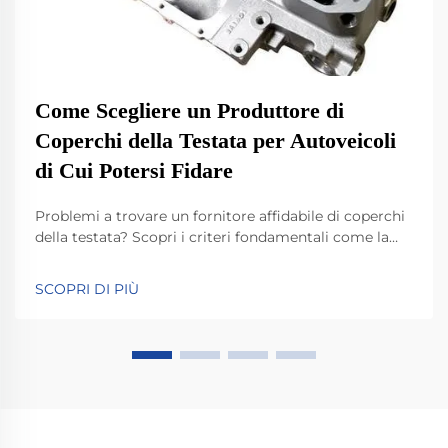
Come Scegliere un Produttore di
Coperchi della Testata per Autoveicoli
di Cui Potersi Fidare
Problemi a trovare un fornitore affidabile di coperchi
della testata? Scopri i criteri fondamentali come la
durata del materiale, la conformità allo standard IATF
16949 e l'innovazione nei design leggeri. Scopri come
SCOPRI DI PIÙ
i principali produttori garantiscono prestazioni,
compatibilità e preparazione al futuro. Scarica subito
il tuo elenco di controllo per la selezione.