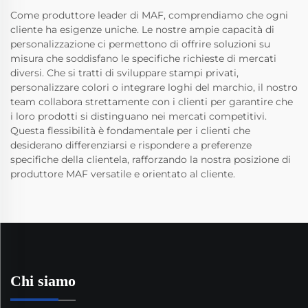
Come produttore leader di MAF, comprendiamo che ogni
cliente ha esigenze uniche. Le nostre ampie capacità di
personalizzazione ci permettono di offrire soluzioni su
misura che soddisfano le specifiche richieste di mercati
diversi. Che si tratti di sviluppare stampi privati,
personalizzare colori o integrare loghi del marchio, il nostro
team collabora strettamente con i clienti per garantire che
i loro prodotti si distinguano nei mercati competitivi.
Questa flessibilità è fondamentale per i clienti che
desiderano differenziarsi e rispondere a preferenze
specifiche della clientela, rafforzando la nostra posizione di
produttore MAF versatile e orientato al cliente.
Chi siamo