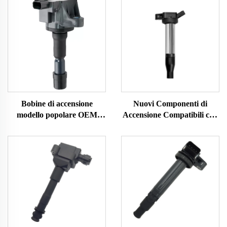
Bobine di accensione
Nuovi Componenti di
modello popolare OEM
Accensione Compatibili con
30520RB0003
Toyota Tacoma UF796
30520RB0S01 CM11116
9091902273 90919A2008
UF626 per Honda AC-URA
Bobina di Accensione
Bobina De Encendido Del
Confezione 9004A19002
Coche
UF796