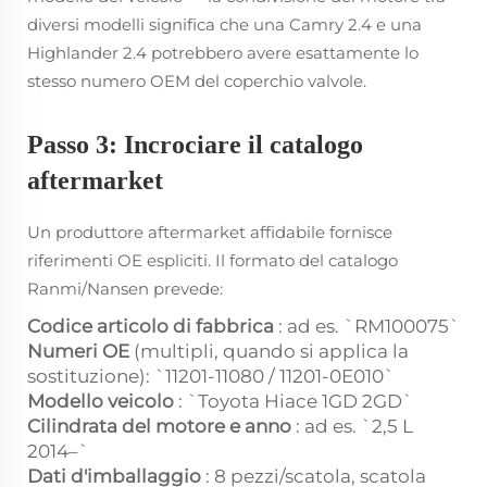
diversi modelli significa che una Camry 2.4 e una
Highlander 2.4 potrebbero avere esattamente lo
stesso numero OEM del coperchio valvole.
Passo 3: Incrociare il catalogo
aftermarket
Un produttore aftermarket affidabile fornisce
riferimenti OE espliciti. Il formato del catalogo
Ranmi/Nansen prevede:
Codice articolo di fabbrica
: ad es. `RM100075`
Numeri OE
(multipli, quando si applica la
sostituzione): `11201-11080 / 11201-0E010`
Modello veicolo
: `Toyota Hiace 1GD 2GD`
Cilindrata del motore e anno
: ad es. `2,5 L
2014–`
Dati d'imballaggio
: 8 pezzi/scatola, scatola