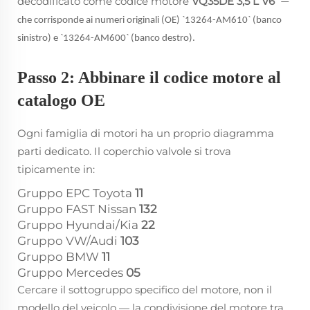
decodificato come codice motore
VQ35DE 3,5 L V6
—
che corrisponde ai numeri originali (OE) `13264-AM610` (banco
sinistro) e `13264-AM600` (banco destro).
Passo 2: Abbinare il codice motore al
catalogo OE
Ogni famiglia di motori ha un proprio diagramma
parti dedicato. Il coperchio valvole si trova
tipicamente in:
Gruppo EPC Toyota
11
Gruppo FAST Nissan
132
Gruppo Hyundai/Kia
22
Gruppo VW/Audi
103
Gruppo BMW
11
Gruppo Mercedes
05
Cercare il sottogruppo specifico del motore, non il
modello del veicolo — la condivisione del motore tra