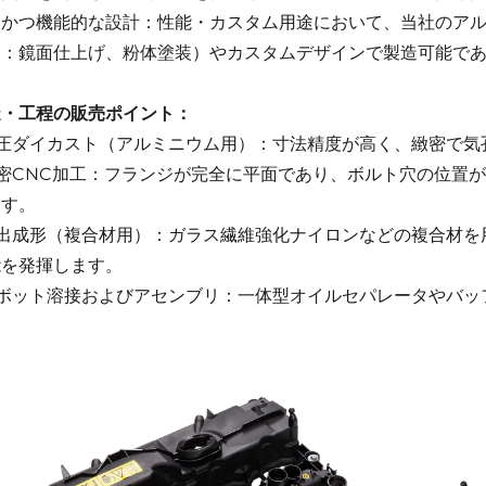
的かつ機能的な設計：性能・カスタム用途において、当社のア
例：鏡面仕上げ、粉体塗装）やカスタムデザインで製造可能で
造・工程の販売ポイント：
高圧ダイカスト（アルミニウム用）：寸法精度が高く、緻密で
精密CNC加工：フランジが完全に平面であり、ボルト穴の位置
ます。
 射出成形（複合材用）：ガラス繊維強化ナイロンなどの複合材
能を発揮します。
 ロボット溶接およびアセンブリ：一体型オイルセパレータやバ