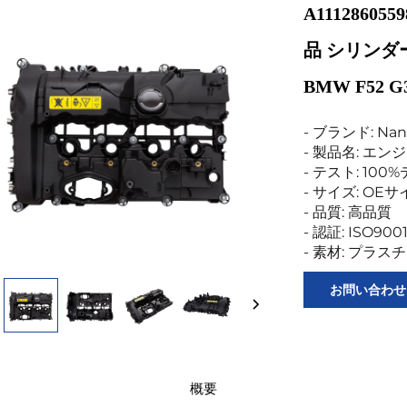
A111286
品 シリンダー
BMW F52 G
- ブランド: Nan
- 製品名: エ
- テスト: 10
- サイズ: OE
- 品質: 高品質
- 認証: ISO900
- 素材: プラス
お問い合わせ
概要