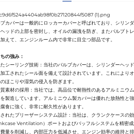
ルブカバーは一般的にロッカーカバーと呼ばれており、シリン
。ヘッドの上部を密封し、オイルの漏洩を防ぎ、またバルブト
に加えて、エンジンルーム内で非常に目立つ部品です。
たちの強み：
れたシーリング技術：当社のバルブカバーは、シリンダーヘッ
械加工されたシール面を備えて設計されています。これにより
へのほこりや湿気の侵入を防ぎます。
品質素材の採用：当社では、高品位で耐熱性のあるアルミニウ
ーを製造しています。アルミニウム製カバーは優れた放熱性と
で腐食に強く、非常に耐久性があります。
されたブリーザーシステム設計：当社は、クランクケースの効率的
ankcase Ventilation）ポートおよびバッフルシステ
消費量を削減し、内部圧力を低減させ、エンジン効率の維持と