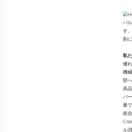
バ
す
割
私
優
機
部
高
バ
量
統合
Cr
ル