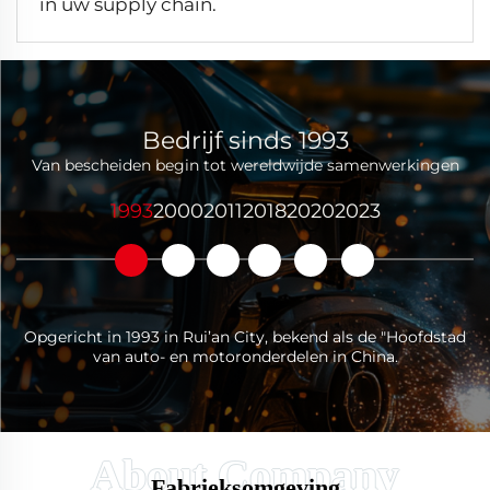
in uw supply chain.
Bedrijf sinds 1993
Van bescheiden begin tot wereldwijde samenwerkingen
1993
2000
2011
2018
2020
2023
Opgericht in 1993 in Rui’an City, bekend als de "Hoofdstad
van auto- en motoronderdelen in China.
Fabrieksomgeving