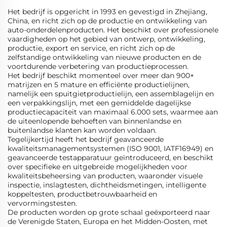
Het bedrijf is opgericht in 1993 en gevestigd in Zhejiang,
China, en richt zich op de productie en ontwikkeling van
auto-onderdelenproducten. Het beschikt over professionele
vaardigheden op het gebied van ontwerp, ontwikkeling,
productie, export en service, en richt zich op de
zelfstandige ontwikkeling van nieuwe producten en de
voortdurende verbetering van productieprocessen.
Het bedrijf beschikt momenteel over meer dan 900+
matrijzen en 5 mature en efficiënte productielijnen,
namelijk een spuitgietproductielijn, een assemblagelijn en
een verpakkingslijn, met een gemiddelde dagelijkse
productiecapaciteit van maximaal 6.000 sets, waarmee aan
de uiteenlopende behoeften van binnenlandse en
buitenlandse klanten kan worden voldaan.
Tegelijkertijd heeft het bedrijf geavanceerde
kwaliteitsmanagementsystemen (ISO 9001, IATF16949) en
geavanceerde testapparatuur geïntroduceerd, en beschikt
over specifieke en uitgebreide mogelijkheden voor
kwaliteitsbeheersing van producten, waaronder visuele
inspectie, inslagtesten, dichtheidsmetingen, intelligente
koppeltesten, productbetrouwbaarheid en
vervormingstesten.
De producten worden op grote schaal geëxporteerd naar
de Verenigde Staten, Europa en het Midden-Oosten, met