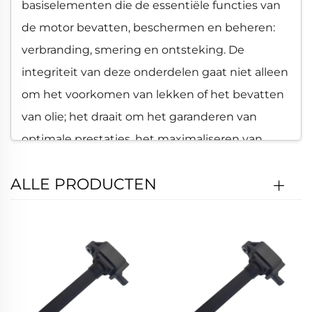
basiselementen die de essentiële functies van
de motor bevatten, beschermen en beheren:
verbranding, smering en ontsteking. De
integriteit van deze onderdelen gaat niet alleen
om het voorkomen van lekken of het bevatten
van olie; het draait om het garanderen van
optimale prestaties, het maximaliseren van
efficiëntie en het waarborgen van levensduur.
ALLE PRODUCTEN
Ons bedrijf specialiseert zich in de productie
van deze essentiële motorkomponenten. We
combineren geavanceerde materialenkennis
met state-of-the-art productieprocessen om
onderdelen te fabriceren die voldoen aan of
zelfs de strenge OE-normen (Original