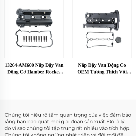
Rocker Phù Hợp Với Nissan
2017 Chất Lượng Cao
X-TRAIL 132648H301
132648H300
13264-AM600 Nắp Đậy Van
Nắp Đậy Van Động Cơ
Động Cơ Hamber Rocker
OEM Tương Thích Với
Nắp Đầu Xi-Lanh Buồng
Chevrolet Aveo 1.6L 2004-
Rocker Phù Hợp Với Nissan
2005 Nhựa 96473698 96473
350Z 13264-AM600
964-73-698 Nắp Đậy Van
Chúng tôi hiểu rõ tầm quan trọng của việc đảm bảo
rằng bạn bao quát mọi giai đoạn sản xuất. Đó là lý
do vì sao chúng tôi tập trung rất nhiều vào tích hợp.
Chúng tôi không ngừng phát triển và đổi mới để