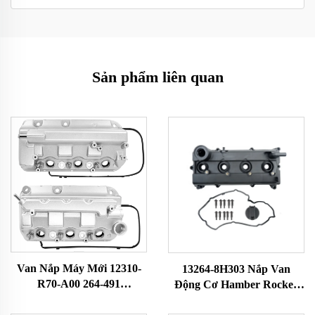
Sản phẩm liên quan
Van Nắp Máy Mới 12310-
13264-8H303 Nắp Van
R70-A00 264-491
Động Cơ Hamber Rocker
12310R70A00 12310-R70-
Nắp Đầu Xi-lanh Buồng
A10 cho Động Cơ 2008-