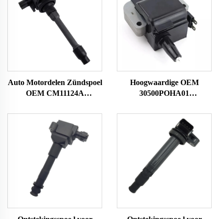
Auto Motordelen Zündspoel
Hoogwaardige OEM
OEM CM11124A
30500POHA01
3052059B013 20729
30500PCA003
GN1088611B1 UF-781 UF
30500POAA01
781 UF781 voor Honda
30500PAAA01
Zündspoel Ignit
Ontstelingspoelen voor
Honda Accord Bobina De
Encendido Del Coche