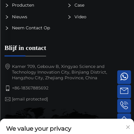
Producten
Case
Nieuws
Video
Neem Contact Op
Blijf in contact
Kamer 709, Gebouw B, Xingyao Science and
Technology Innovation City, Binjiang District,
Hangzhou City, Zhejiang Province, China
+86-18367885692
[email protected]
We value your privacy