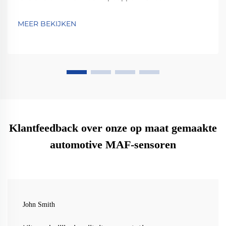
belangrijke criteria zoals duurzaamheid van
materialen, naleving van IATF 16949 en innovatie in
MEER BEKIJKEN
lichtgewicht ontwerpen. Bekijk hoe toonaangevende
fabrikanten prestaties, compatibiliteit en
toekomstbestendigheid waarborgen. Download nu
uw selectielijst.
Klantfeedback over onze op maat gemaakte
automotive MAF-sensoren
John Smith