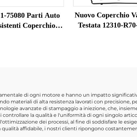
Nuovo Coperchio Va
1-75080 Parti Auto
Testata 12310-R70
istenti Coperchio
264-491 12310R7
ola Motore Camera
12310-R70-A10 
stata per Toyota
Motore 2008-2017 
a 2016-2021 11201-
Qualità
0C050
amentale di ogni motore e hanno un impatto significativo s
o materiali di alta resistenza lavorati con precisione, pe
ologie avanzate di stampaggio a iniezione, che, insieme 
ontrollare la qualità e l'uniformità di ogni singolo artic
ottimizzazione dei processi, al fine di soddisfare le esigen
la qualità affidabile, i nostri clienti ripongono costantem