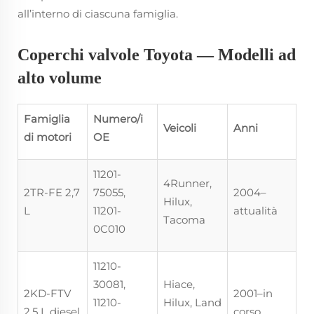
all’interno di ciascuna famiglia.
Coperchi valvole Toyota — Modelli ad
alto volume
Famiglia
Numero/i
Veicoli
Anni
di motori
OE
11201-
4Runner,
2TR-FE 2,7
75055,
2004–
Hilux,
L
11201-
attualità
Tacoma
0C010
11210-
30081,
Hiace,
2KD-FTV
2001–in
11210-
Hilux, Land
2,5 L diesel
corso