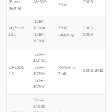
(Banca
AM600
2008
350Z
destra)
13264-
VQ35HR
JK20A,
350Z
2005–
3,5 L
13264-
restyling
2009
JK20B
13264-
JA00A,
QR25DE
13264-
Rogue, X-
2008–2012
2,5 L
JG30A,
Trail
13264-
JG30C
13264-
ET000,