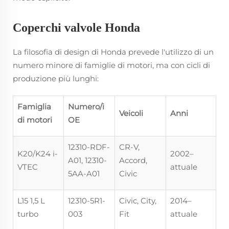
Coperchi valvole Honda
La filosofia di design di Honda prevede l'utilizzo di un
numero minore di famiglie di motori, ma con cicli di
produzione più lunghi:
Famiglia
Numero/i
Veicoli
Anni
di motori
OE
12310-RDF-
CR-V,
K20/K24 i-
2002–
A01, 12310-
Accord,
VTEC
attuale
5AA-A01
Civic
L15 1,5 L
12310-5R1-
Civic, City,
2014–
turbo
003
Fit
attuale