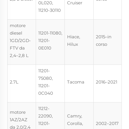
0L020,
Cruiser
11210-30110
motore
diesel
11201-11080,
Hiace,
2015–in
1GD/2GD-
11201-
Hilux
corso
FTV da
0E010
2,4–2,8 L
11201-
75080,
2.7L
Tacoma
2016–2021
11201-
0C040
11212-
motore
22090,
Camry,
1AZ/2AZ
11201-
Corolla,
2002–2017
da 2,0/2,4