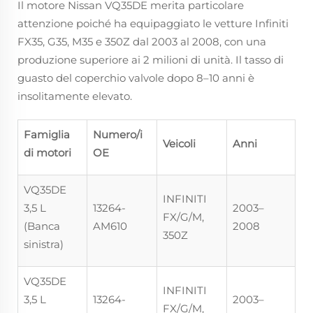
Il motore Nissan VQ35DE merita particolare
attenzione poiché ha equipaggiato le vetture Infiniti
FX35, G35, M35 e 350Z dal 2003 al 2008, con una
produzione superiore ai 2 milioni di unità. Il tasso di
guasto del coperchio valvole dopo 8–10 anni è
insolitamente elevato.
Famiglia
Numero/i
Veicoli
Anni
di motori
OE
VQ35DE
INFINITI
3,5 L
13264-
2003–
FX/G/M,
(Banca
AM610
2008
350Z
sinistra)
VQ35DE
INFINITI
3,5 L
13264-
2003–
FX/G/M,