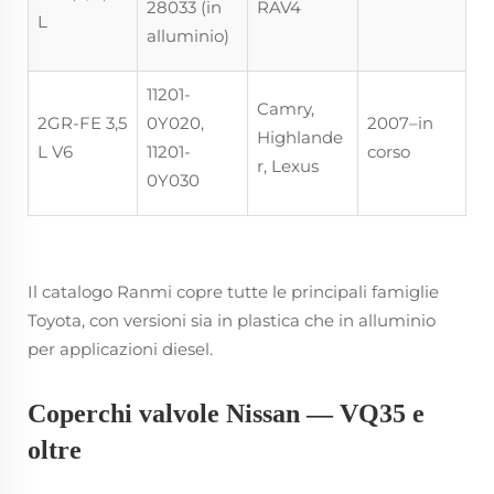
28033 (in
RAV4
L
alluminio)
11201-
Camry,
2GR-FE 3,5
0Y020,
2007–in
Highlande
L V6
11201-
corso
r, Lexus
0Y030
Il catalogo Ranmi copre tutte le principali famiglie
Toyota, con versioni sia in plastica che in alluminio
per applicazioni diesel.
Coperchi valvole Nissan — VQ35 e
oltre