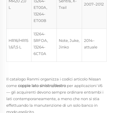
MR20 2,0
13264-
Sentra, X-
2007–2012
L
ET00A,
Trail
13264-
ET00B
13264-
HR16/HR15
5RFOA,
Note, Juke,
2014–
1,6/1,5 L
13264-
Jinko
attuale
6CT0A
Il catalogo Ranmi organizza i codici articolo Nissan
come
coppie lato sinistro/destro
per applicazioni V6
— gli acquirenti devono sempre ordinare entrambi i
lati contemporaneamente, a meno che non si stia
effettuando la manutenzione di un solo banco in
modo esplicito.