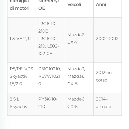
Famiglia
Numero/i
Veicoli
Anni
di motori
OE
L3G6-10-
210B,
Mazda6,
L3-VE 2,3 L
L3G6-10-
2002–2012
CX-7
210, L502-
10210E
P5/PE-VPS
P51G10210,
Mazda3,
2012–in
Skyactiv
PE7W1021
Mazda6,
corso
1,5/2,0
0
CX-5
2,5 L
PY3K-10-
Mazda6,
2014–
Skyactiv
210
CX-5
attuale