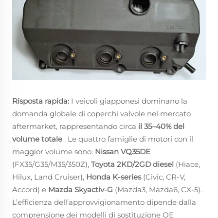
Risposta rapida:
I veicoli giapponesi dominano la
domanda globale di coperchi valvole nel mercato
aftermarket, rappresentando circa
il 35–40% del
volume totale
. Le quattro famiglie di motori con il
maggior volume sono:
Nissan VQ35DE
(FX35/G35/M35/350Z),
Toyota 2KD/2GD diesel
(Hiace,
Hilux, Land Cruiser),
Honda K-series
(Civic, CR-V,
Accord) e
Mazda Skyactiv-G
(Mazda3, Mazda6, CX-5).
L’efficienza dell’approvvigionamento dipende dalla
comprensione dei modelli di sostituzione OE