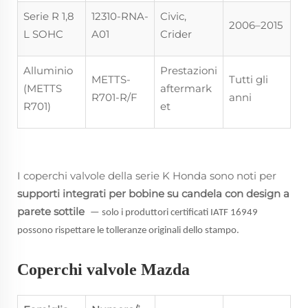
Serie R 1,8
12310-RNA-
Civic,
2006–2015
L SOHC
A01
Crider
Alluminio
Prestazioni
METTS-
Tutti gli
(METTS
aftermark
R701-R/F
anni
R701)
et
I coperchi valvole della serie K Honda sono noti per
supporti integrati per bobine su candela con design a
parete sottile
— solo i produttori certificati IATF 16949
possono rispettare le tolleranze originali dello stampo.
Coperchi valvole Mazda