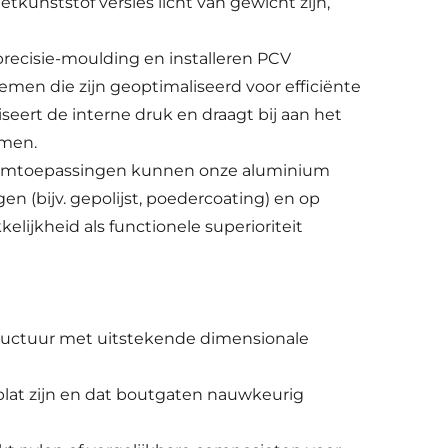
tkunststof versies licht van gewicht zijn,
ecisie-moulding en installeren PCV
temen die zijn geoptimaliseerd voor efficiënte
seert de interne druk en draagt bij aan het
rmen.
ustomtoepassingen kunnen onze aluminium
n (bijv. gepolijst, poedercoating) en op
ijkheid als functionele superioriteit
structuur met uitstekende dimensionale
 plat zijn en dat boutgaten nauwkeurig