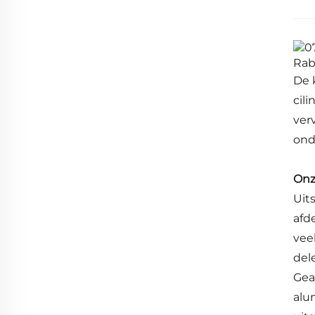
De 
cil
ver
ond
Onz
Uit
afd
vee
del
Gea
alu