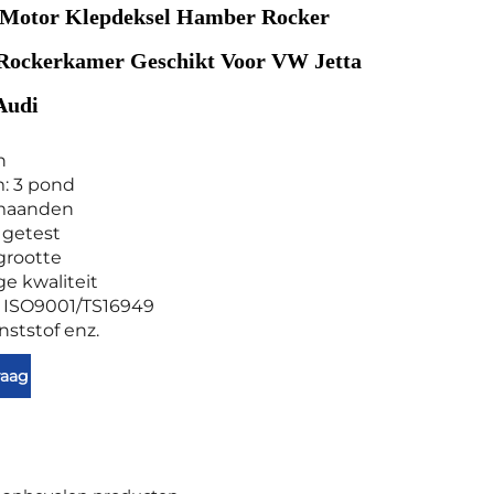
Motor Klepdeksel Hamber Rocker
 Rockerkamer Geschikt Voor VW Jetta
Audi
n
m: 3 pond
2 maanden
 getest
grootte
ge kwaliteit
g: ISO9001/TS16949
nststof enz.
raag