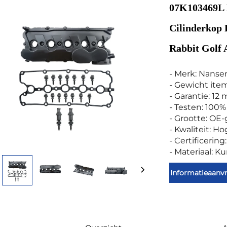
07K103469L 
Cilinderkop
Rabbit Golf 
- Merk: Nanse
- Gewicht ite
- Garantie: 1
- Testen: 100%
- Grootte: OE-
- Kwaliteit: Ho
- Certificerin
- Materiaal: Ku
Informatieaanv