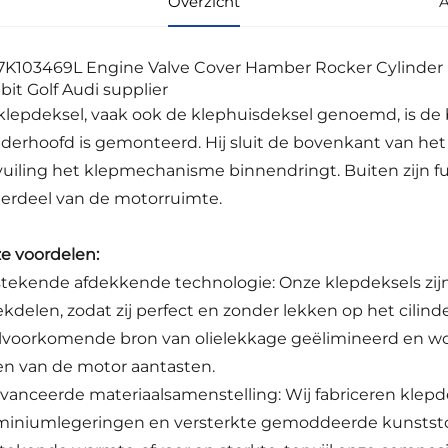
Overzicht
A
klepdeksel, vaak ook de klephuisdeksel genoemd, is d
inderhoofd is gemonteerd. Hij sluit de bovenkant van he
vuiling het klepmechanisme binnendringt. Buiten zijn fun
erdeel van de motorruimte.
e voordelen:
stekende afdekkende technologie: Onze klepdeksels zijn
ekdelen, zodat zij perfect en zonder lekken op het cili
lvoorkomende bron van olielekkage geëlimineerd en wo
en van de motor aantasten.
vanceerde materiaalsamenstelling: Wij fabriceren klep
miniumlegeringen en versterkte gemoddeerde kunststo