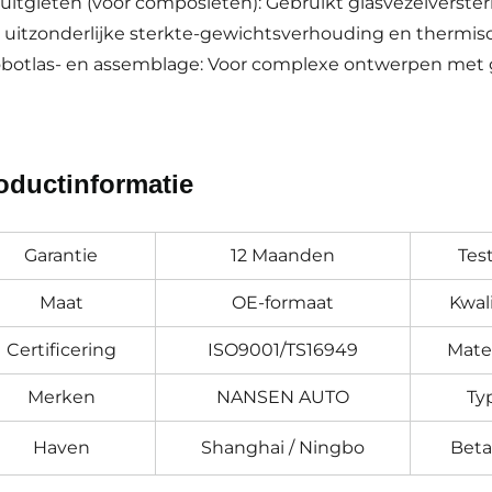
puitgieten (voor composieten): Gebruikt glasvezelverste
 uitzonderlijke sterkte-gewichtsverhouding en thermisch
obotlas- en assemblage: Voor complexe ontwerpen met ge
oductinformatie
Garantie
12 Maanden
Tes
Maat
OE-formaat
Kwali
Certificering
ISO9001/TS16949
Mater
Merken
NANSEN AUTO
Ty
Haven
Shanghai / Ningbo
Beta