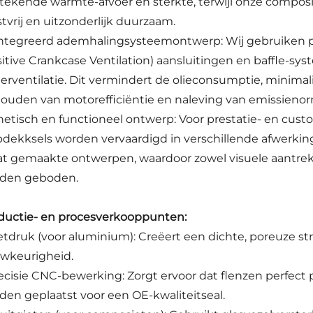
stekende warmte-afvoer en sterkte, terwijl onze composie
stvrij en uitzonderlijk duurzaam.
ntegreerd ademhalingsysteemontwerp: Wij gebruiken pr
sitive Crankcase Ventilation) aansluitingen en baffle-sys
terventilatie. Dit vermindert de olieconsumptie, minimali
ouden van motorefficiëntie en naleving van emissieno
hetisch en functioneel ontwerp: Voor prestatie- en c
pdekksels worden vervaardigd in verschillende afwerkinge
t gemaakte ontwerpen, waardoor zowel visuele aantrekkel
den geboden.
ductie- en procesverkooppunten:
ietdruk (voor aluminium): Creëert een dichte, poreuze 
wkeurigheid.
recisie CNC-bewerking: Zorgt ervoor dat flenzen perfect
den geplaatst voor een OE-kwaliteitseal.