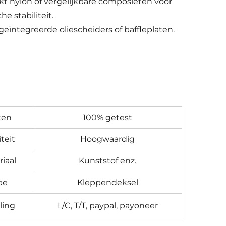
rkt nylon of vergelijkbare composieten voor
e stabiliteit.
ïntegreerde oliescheiders of baffleplaten.
ten
100% getest
teit
Hoogwaardig
iaal
Kunststof enz.
pe
Kleppendeksel
ling
L/C, T/T, paypal, payoneer