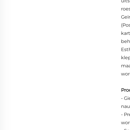
uit
roe
Geï
(Po
kar
beh
Est
kle
maa
wor
Pro
- G
nau
- P
wor