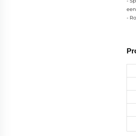
- S
een
- R
Pr