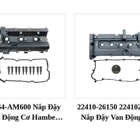
64-AM600 Nắp Đậy
22410-26150 22410
 Động Cơ Hamber
Nắp Đậy Van Độn
er Nắp Đầu Xi-Lanh
Hamber Rocker Đầ
ng Rocker Phù Hợp
Lanh Rocker Cha