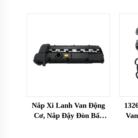
Nắp Xi Lanh Van Động
132
Cơ, Nắp Đậy Đòn Bẩy
Van
Van Động Cơ Cho BMW
Rock
3 5 Z Series E36 323i 328i
Buồ