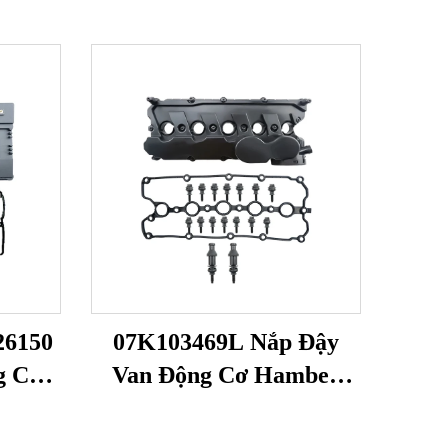
26150
07K103469L Nắp Đậy
g Cơ
Van Động Cơ Hamber
u Xi-
Rocker Đầu Xi-Lanh
mber
Rocker Chamber Phù