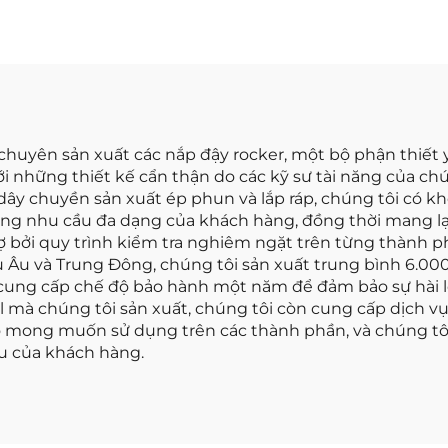
Nissan 350Z 13264-
Phù Hợp Với Hyu
AM600
Accent Kèm Gio
chuyên sản xuất các nắp đậy rocker, một bộ phận thiết 
với những thiết kế cẩn thận do các kỹ sư tài năng của c
c dây chuyền sản xuất ép phun và lắp ráp, chúng tôi có
ứng nhu cầu đa dạng của khách hàng, đồng thời mang l
ợ bởi quy trình kiểm tra nghiêm ngặt trên từng thành p
u Âu và Trung Đông, chúng tôi sản xuất trung bình 6.000
í cung cấp chế độ bảo hành một năm để đảm bảo sự hài
el mà chúng tôi sản xuất, chúng tôi còn cung cấp dịc
mong muốn sử dụng trên các thành phần, và chúng tôi 
u của khách hàng.