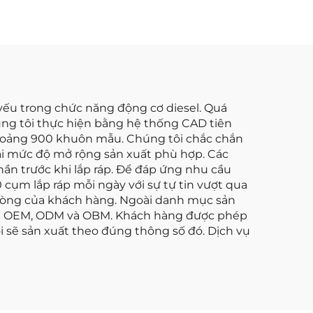
ndai
Hợp Với VW Jetta Rabbit
ăng
Golf Audi
yếu trong chức năng động cơ diesel. Quá
húng tôi thực hiện bằng hệ thống CAD tiên
 khoảng 900 khuôn mẫu. Chúng tôi chắc chắn
ại mức độ mở rộng sản xuất phù hợp. Các
hần trước khi lắp ráp. Để đáp ứng nhu cầu
 cụm lắp ráp mỗi ngày với sự tự tin vượt qua
 lòng của khách hàng. Ngoài danh mục sản
h vụ OEM, ODM và OBM. Khách hàng được phép
sẽ sản xuất theo đúng thông số đó. Dịch vụ