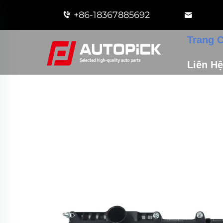
+86-18367885692
Trang 
Liên Hệ