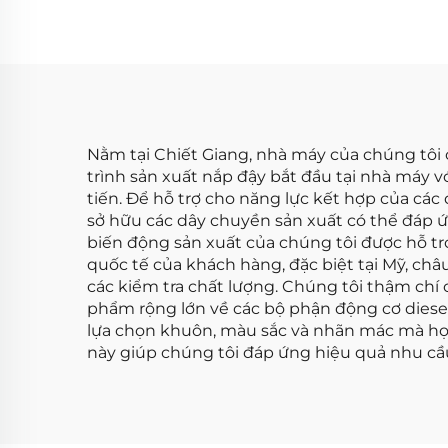
M3 E39 528i E36 E37 E38
Với 
Z3 11121703341
11121748630
Nằm tại Chiết Giang, nhà máy của chúng tôi 
trình sản xuất nắp đậy bắt đầu tại nhà máy 
tiến. Để hỗ trợ cho năng lực kết hợp của cá
sở hữu các dây chuyền sản xuất có thể đáp 
biến động sản xuất của chúng tôi được hỗ tr
quốc tế của khách hàng, đặc biệt tại Mỹ, châ
các kiểm tra chất lượng. Chúng tôi thậm ch
phẩm rộng lớn về các bộ phận động cơ dies
lựa chọn khuôn, màu sắc và nhãn mác mà họ 
này giúp chúng tôi đáp ứng hiệu quả nhu cầ