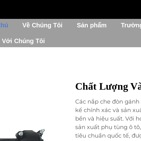
Chủ
Về Chúng Tôi
Sản phẩm
Trườn
 Với Chúng Tôi
Chất Lượng Và
Các nắp che đòn gánh đ
kế chính xác và sản xu
bền và hiệu suất. Với 
sản xuất phụ tùng ô tô
tiêu chuẩn quốc tế, đư